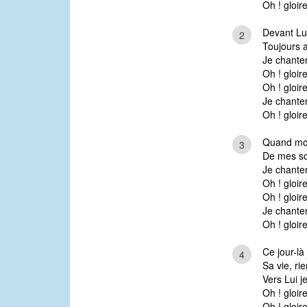
Oh ! gloir
Devant Lui
2
Toujours a
Je chantera
Oh ! gloir
Oh ! gloire
Je chantera
Oh ! gloir
Quand mon
3
De mes so
Je chanter
Oh ! gloir
Oh ! gloire
Je chanter
Oh ! gloir
Ce jour-là
4
Sa vie, rie
Vers Lui j
Oh ! gloir
Oh ! gloire