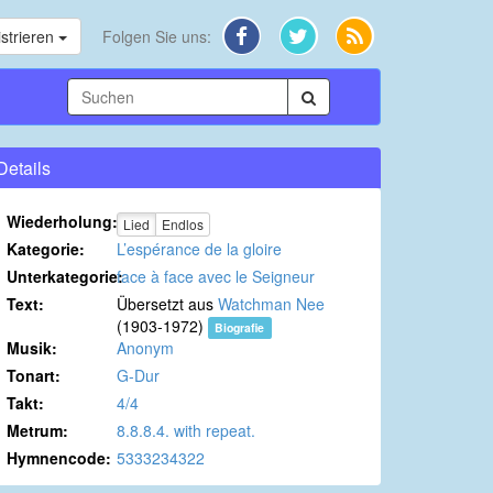
strieren
Folgen Sie uns:
Details
Wiederholung:
Lied
Endlos
Kategorie:
L’espérance de la gloire
Unterkategorie:
face à face avec le Seigneur
Text:
Übersetzt aus
Watchman Nee
(1903-1972)
Biografie
Musik:
Anonym
Tonart:
G-Dur
Takt:
4/4
Metrum:
8.8.8.4. with repeat.
Hymnencode:
5333234322