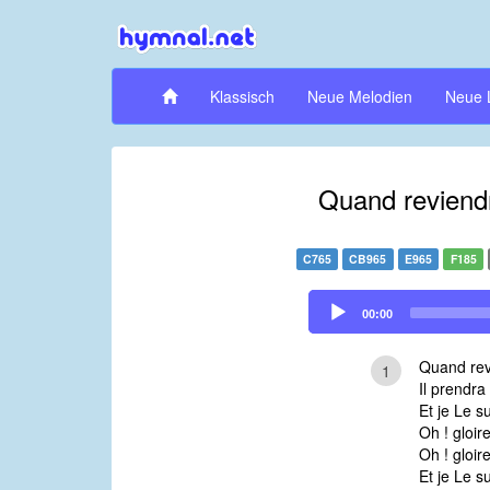
Klassisch
Neue Melodien
Neue 
Quand reviend
C765
CB965
E965
F185
Audio
00:00
Player
Quand rev
1
Il prendra
Et je Le s
Oh ! gloir
Oh ! gloire
Et je Le s