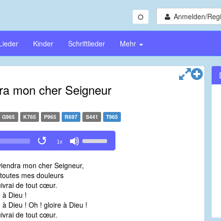
Anmelden/Regi
Lieder
Kinder
Schriftlieder
Mehr
ra mon cher Seigneur
G965
K765
P965
R697
S441
T965
Use
1x
Up/Down
Arrow
iendra mon cher Seigneur,
keys
 toutes mes douleurs
to
uivrai de tout cœur.
increase
e à Dieu !
or
 à Dieu ! Oh ! gloire à Dieu !
decrease
uivrai de tout cœur.
volume.