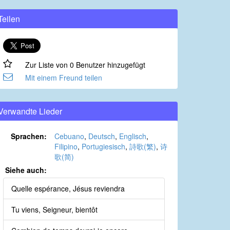
Teilen
Zur Liste von 0 Benutzer hinzugefügt
Mit einem Freund teilen
Verwandte Lieder
Sprachen:
Cebuano
,
Deutsch
,
Englisch
,
Filipino
,
Portugiesisch
,
詩歌(繁)
,
诗
歌(简)
Siehe auch:
Quelle espérance, Jésus reviendra
Tu viens, Seigneur, bientôt