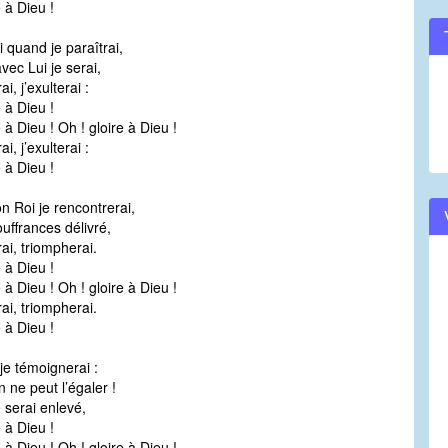
e à Dieu !
 quand je paraîtrai,
vec Lui je serai,
i, j’exulterai :
e à Dieu !
 à Dieu ! Oh ! gloire à Dieu !
i, j’exulterai :
e à Dieu !
 Roi je rencontrerai,
uffrances délivré,
ai, triompherai.
e à Dieu !
 à Dieu ! Oh ! gloire à Dieu !
ai, triompherai.
e à Dieu !
 je témoignerai :
n ne peut l’égaler !
e serai enlevé,
e à Dieu !
 à Dieu ! Oh ! gloire à Dieu !