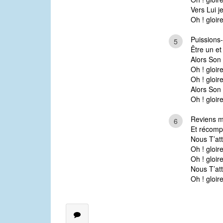
Vers Lui j
Oh ! gloir
Puissions
5
Être un et
Alors Son
Oh ! gloir
Oh ! gloire
Alors Son
Oh ! gloir
Reviens m
6
Et récomp
Nous T’at
Oh ! gloir
Oh ! gloire
Nous T’at
Oh ! gloir