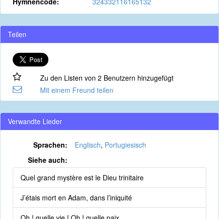
Hymnencode:
324332116165132
Teilen
Zu den Listen von 2 Benutzern hinzugefügt
Mit einem Freund teilen
Verwandte Lieder
Sprachen:
Englisch
,
Portugiesisch
Siehe auch:
Quel grand mystère est le Dieu trinitaire
J’étais mort en Adam, dans l’iniquité
Oh ! quelle vie ! Oh ! quelle paix