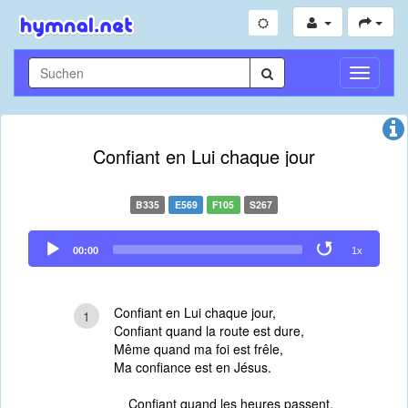
Navigati
umschal
Confiant en Lui chaque jour
B335
E569
F105
S267
Audio
00:00
1x
Player
Confiant en Lui chaque jour,
1
Confiant quand la route est dure,
Même quand ma foi est frêle,
Ma confiance est en Jésus.
Confiant quand les heures passent,