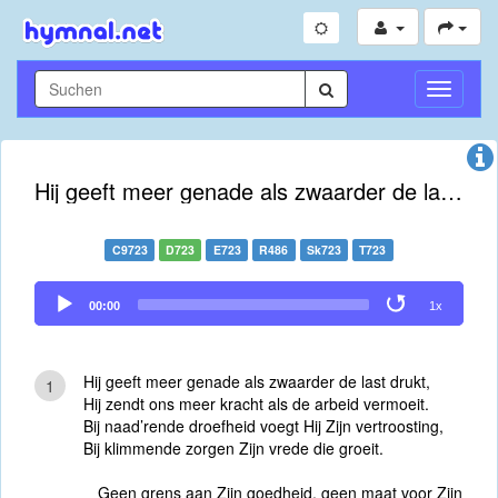
Navigati
umschal
Hij geeft meer genade als zwaarder de last drukt
C9723
D723
E723
R486
Sk723
T723
Audio
00:00
1x
Player
Hij geeft meer genade als zwaarder de last drukt,
1
Hij zendt ons meer kracht als de arbeid vermoeit.
Bij naad’rende droefheid voegt Hij Zijn vertroosting,
Bij klimmende zorgen Zijn vrede die groeit.
Geen grens aan Zijn goedheid, geen maat voor Zijn