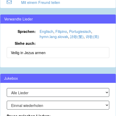
Mit einem Freund teilen
Verwandte Lieder
Sprachen:
Englisch
,
Filipino
,
Portugiesisch
,
hymn.lang.slovak
,
詩歌(繁)
,
诗歌(简)
Siehe auch:
Veilig in Jezus armen
Jukebox