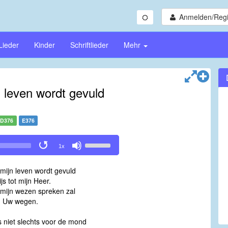
Anmelden/Regi
Lieder
Kinder
Schriftlieder
Mehr
n leven wordt gevuld
D376
E376
Use
1x
Up/Down
Arrow
 mijn leven wordt gevuld
keys
ijs tot mijn Heer.
to
 mijn wezen spreken zal
increase
n Uw wegen.
or
decrease
is niet slechts voor de mond
volume.