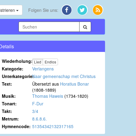
strieren
Folgen Sie uns:
Details
Wiederholung:
Lied
Endlos
Kategorie:
Verlangens
Unterkategorie:
Naar gemeenschap met Christus
Text:
Übersetzt aus
Horatius Bonar
(1808-1889)
Musik:
Thomas Haweis
(1734-1820)
Tonart:
F-Dur
Takt:
3/4
Metrum:
8.6.8.6.
Hymnencode:
51354342132317165