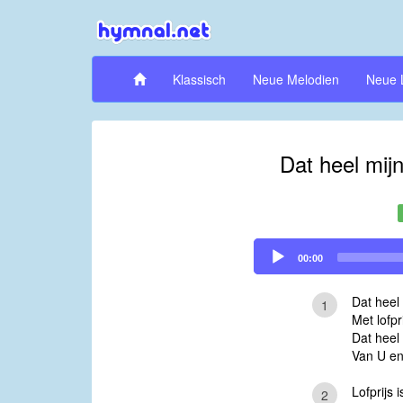
Klassisch
Neue Melodien
Neue 
Dat heel mij
Audio
00:00
Player
Dat heel
1
Met lofpr
Dat heel
Van U e
Lofprijs 
2