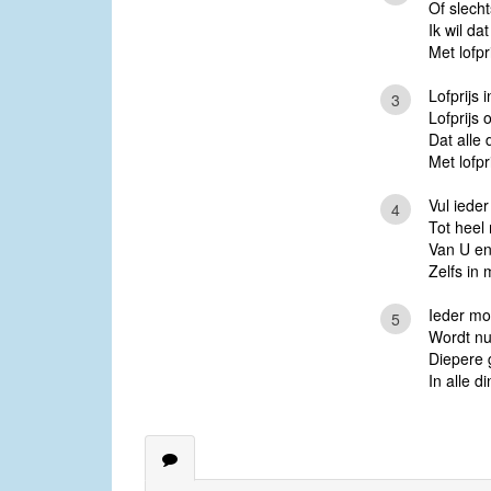
Of slecht
Ik wil da
Met lofpr
Lofprijs 
3
Lofprijs
Dat alle 
Met lofpri
Vul ieder
4
Tot heel
Van U en
Zelfs in 
Ieder mo
5
Wordt nu
Diepere 
In alle d