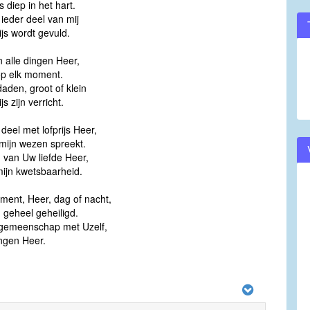
s diep in het hart.
t ieder deel van mij
ijs wordt gevuld.
in alle dingen Heer,
 op elk moment.
daden, groot of klein
js zijn verricht.
 deel met lofprijs Heer,
 mijn wezen spreekt.
 van Uw liefde Heer,
mijn kwetsbaarheid.
ment, Heer, dag of nacht,
 geheel geheiligd.
gemeenschap met Uzelf,
ingen Heer.