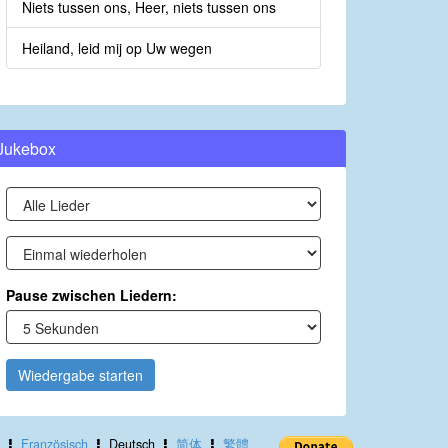
Niets tussen ons, Heer, niets tussen ons
Heiland, leid mij op Uw wegen
Jukebox
Pause zwischen Liedern:
Wiedergabe starten
Französisch
Deutsch
简体
繁體