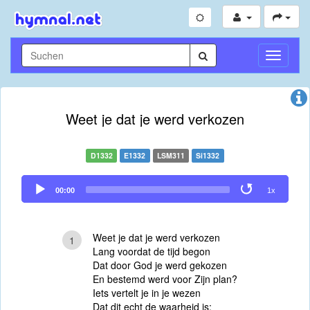
Navigati
umschal
Weet je dat je werd verkozen
D1332
E1332
LSM311
Si1332
Audio
00:00
1x
Player
Weet je dat je werd verkozen
1
Lang voordat de tijd begon
Dat door God je werd gekozen
En bestemd werd voor Zijn plan?
Iets vertelt je in je wezen
Dat dit echt de waarheid is;