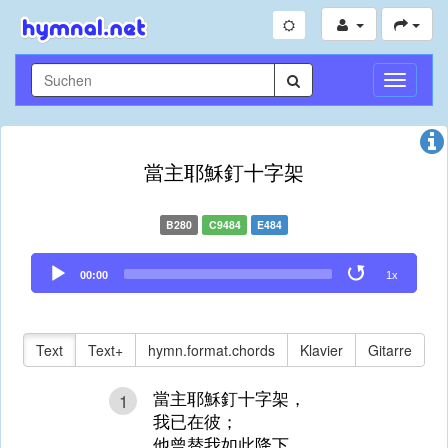
Navigati
umschal
當主耶穌釘十字架
B280
C9484
E484
Audio
00:00
1x
Player
Text
Text+
hymn.format.chords
Klavier
Gitarre
當主耶穌釘十字架，
1
我已在彼；
他曾替我如此降下，