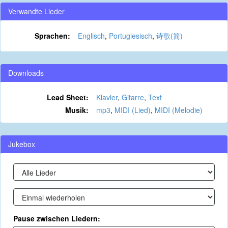
Verwandte Lieder
Sprachen:
Englisch
,
Portugiesisch
,
诗歌(简)
Downloads
Lead Sheet:
Klavier
,
Gitarre
,
Text
Musik:
mp3
,
MIDI (Lied)
,
MIDI (Melodie)
Jukebox
Pause zwischen Liedern: