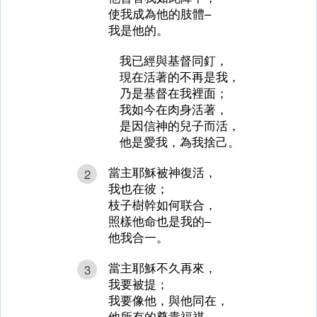
使我成為他的肢體–
我是他的。
我已經與基督同釘，
現在活著的不再是我，
乃是基督在我裡面；
我如今在肉身活著，
是因信神的兒子而活，
他是愛我，為我捨己。
當主耶穌被神復活，
2
我也在彼；
枝子樹幹如何联合，
照樣他命也是我的–
他我合一。
當主耶穌不久再來，
3
我要被提；
我要像他，與他同在，
他所有的尊貴福祺，