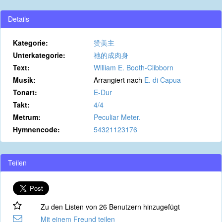
Details
Kategorie:
赞美主
Unterkategorie:
祂的成肉身
Text:
William E. Booth-Clibborn
Musik:
Arrangiert nach
E. di Capua
Tonart:
E-Dur
Takt:
4/4
Metrum:
Peculiar Meter.
Hymnencode:
54321123176
Teilen
Zu den Listen von 26 Benutzern hinzugefügt
Mit einem Freund teilen