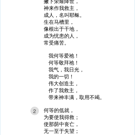
撇下荣耀降世，
神来作我救主，
成人，名叫耶稣。
生在马槽里，
像根出于干地，
成为忧患的人，
常受痛苦。
我何等爱祂！
何等敬拜祂！
我气，我日光，
我的一切！
伟大创造主，
作了我救主，
带来神丰满，取用不竭。
何等的低就，
2
为要使我得救；
使那荫中丧亡，
无一至于失望；