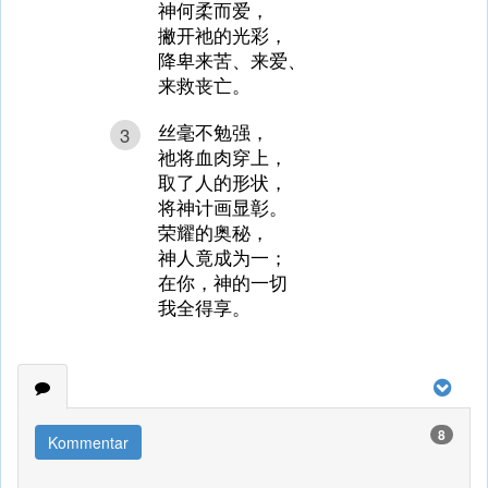
神何柔而爱，
撇开祂的光彩，
降卑来苦、来爱、
来救丧亡。
丝毫不勉强，
3
祂将血肉穿上，
取了人的形状，
将神计画显彰。
荣耀的奥秘，
神人竟成为一；
在你，神的一切
我全得享。
8
Kommentar