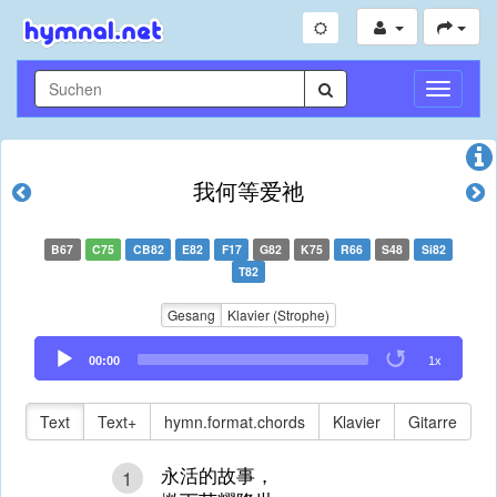
Navigati
umschal
我何等爱祂
B67
C75
CB82
E82
F17
G82
K75
R66
S48
Si82
T82
Gesang
Klavier (Strophe)
Audio
00:00
1x
Player
Text
Text+
hymn.format.chords
Klavier
Gitarre
永活的故事，
1