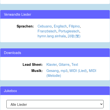
Verwandte Lieder
Sprachen:
Cebuano
,
Englisch
,
Filipino
,
Französisch
,
Portugiesisch
,
hymn.lang.sinhala
,
詩歌(繁)
Downloads
Lead Sheet:
Klavier
,
Gitarre
,
Text
Musik:
Gesang
,
mp3
,
MIDI (Lied)
,
MIDI
(Melodie)
Jukebox