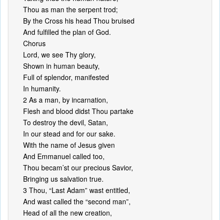
Thou as man the serpent trod;
By the Cross his head Thou bruised
And fulfilled the plan of God.
Chorus
Lord, we see Thy glory,
Shown in human beauty,
Full of splendor, manifested
In humanity.
2 As a man, by incarnation,
Flesh and blood didst Thou partake
To destroy the devil, Satan,
In our stead and for our sake.
With the name of Jesus given
And Emmanuel called too,
Thou becam’st our precious Savior,
Bringing us salvation true.
3 Thou, “Last Adam” wast entitled,
And wast called the “second man”,
Head of all the new creation,