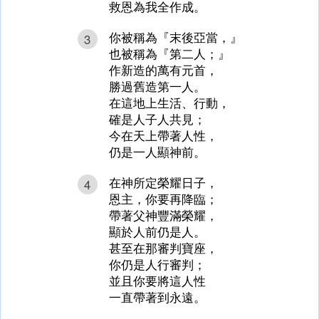
救恩為我全作成。
你被稱為『末後亞當，』
3
也被稱為『第二人；』
作新造的萬有元首，
勝過舊造第一人。
在這地上生活、行動，
確是人子人共見；
今在天上帶著人性，
仍是一人顯神前。
在神所定榮耀日子，
4
恩主，你要再降臨；
帶著父神豐滿榮耀，
顯於人前仍是人。
甚至在那審判寶座，
你仍是人行審判；
並且你要將這人性
一直帶著到永遠。