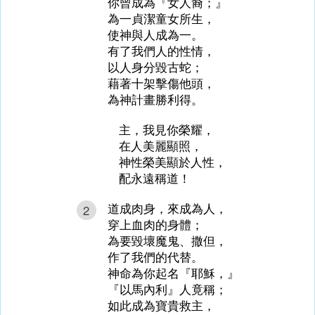
你曾成為『女人裔；』
為一貞潔童女所生，
使神與人成為一。
有了我們人的性情，
以人身分毀古蛇；
藉著十架擊傷他頭，
為神計畫勝利得。
主，我見你榮耀，
在人美麗顯照，
神性榮美顯於人性，
配永遠稱道！
道成肉身，來成為人，
2
穿上血肉的身體；
為要毀壞魔鬼、撒但，
作了我們的代替。
神命為你起名『耶穌，』
『以馬內利』人竟稱；
如此成為寶貴救主，