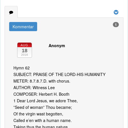
1
Kommentar
Anonym
AUG
18
2016
Hymn 62
SUBJECT: PRAISE OF THE LORD-HIS HUMANITY
METER: 8.7.8.7.D. with chorus.
AUTHOR: Witness Lee
COMPOSER: Herbert H. Booth
1 Dear Lord Jesus, we adore Thee,
”Seed of woman” Thou became;
Of the virgin wast begotten,
Called e’en with a human name.
Taking thus the human nature,