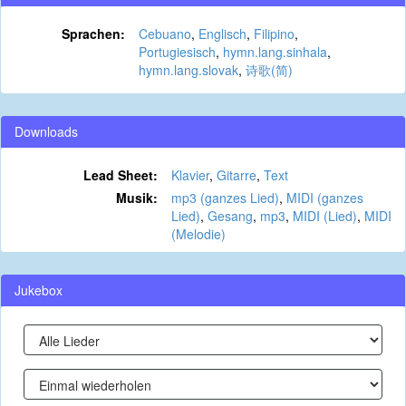
Sprachen:
Cebuano
,
Englisch
,
Filipino
,
Portugiesisch
,
hymn.lang.sinhala
,
hymn.lang.slovak
,
诗歌(简)
Downloads
Lead Sheet:
Klavier
,
Gitarre
,
Text
Musik:
mp3 (ganzes Lied)
,
MIDI (ganzes
Lied)
,
Gesang
,
mp3
,
MIDI (Lied)
,
MIDI
(Melodie)
Jukebox