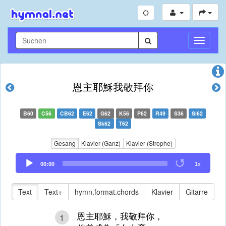
Navigati
umschal
恩主耶穌我敬拜你
B60
C56
CB62
E62
G62
K56
P62
R49
S36
Si62
Sk62
T62
Gesang
Klavier (Ganz)
Klavier (Strophe)
Audio
00:00
1x
Player
Text
Text+
hymn.format.chords
Klavier
Gitarre
恩主耶穌，我敬拜你，
1