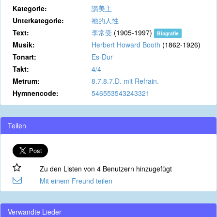
Kategorie:
讚美主
Unterkategorie:
祂的人性
Text:
李常受
(1905-1997)
Biografie
Musik:
Herbert Howard Booth
(1862-1926)
Tonart:
Es-Dur
Takt:
4/4
Metrum:
8.7.8.7.D. mit Refrain.
Hymnencode:
546553543243321
Teilen
Zu den Listen von 4 Benutzern hinzugefügt
Mit einem Freund teilen
Verwandte Lieder