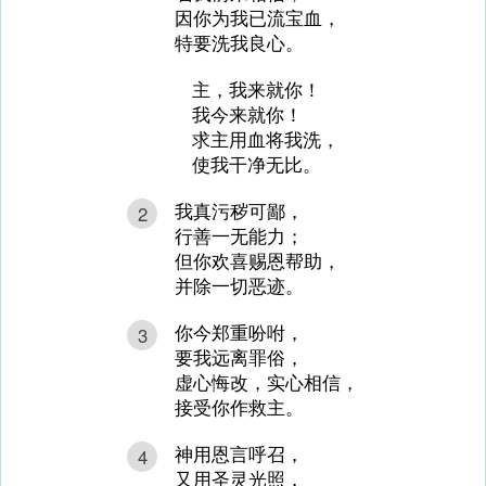
因你为我已流宝血，
特要洗我良心。
主，我来就你！
我今来就你！
求主用血将我洗，
使我干净无比。
我真污秽可鄙，
2
行善一无能力；
但你欢喜赐恩帮助，
并除一切恶迹。
你今郑重吩咐，
3
要我远离罪俗，
虚心悔改，实心相信，
接受你作救主。
神用恩言呼召，
4
又用圣灵光照，