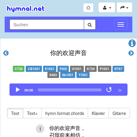
Navigati
umschal
你的欢迎声音
C726
CB1051
E1051
F202
G1051
K726
P1051
R767
S483
Sk1051
T1051
Audio
00:00
1x
Player
Text
Text+
hymn.format.chords
Klavier
Gitarre
你的欢迎声音，
1
召我前来相信，