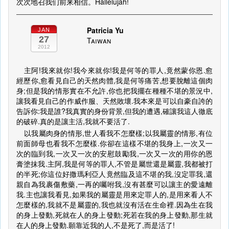
次次地召我们前来相信。Hallelujah!
Patricia Yu
JAN
27
Taiwan
2012
主阿!我來就你!我今來就你!我是何等的罪人,竟然蒙你恩.愈
經歷你,愈看見自己的天然肉體,我是何等痛苦,想要脫離這個肉
身;但是我的情形實在不允許,你也把我擺在種種不堪的景況中,
讓我看見自己的作威作服、天然敗壞.我本來是可以自豪自誇的
告訴你:我是誰?我真實的身份背景,但我的遭遇,確讓我這人徹底
的破碎.真的是讓主活,我就不要活了.
以我屬肉身的情形,世人看我不怎麼樣;以我屬靈的情形,有位
前面師母也看我不怎麼樣.你卻在這樣不堪的我身上,一次又一
次的臨到我,一次又一次的安慰鼓勵我,一次又一次的用你的恩
膏塗抹我.主阿,我是何等的罪人,不管是屬世還是屬靈,我都被打
的半死;你這位好撒瑪利亞人竟然臨及這不堪的我,沒定罪我,還
親自為我裹傷敷藥,一再的囑咐我,沒有甚麼可以讓主的愛遠離
我.主也讓我看見,如果我的屬靈是用來定罪人的,是用來看人不
怎麼樣的,我就不是屬靈的,我也就沒有活在生命裡.因為生在我
的身上發動,死就在人的身上發動;死若在我的身上發動,那生就
在人的身上發動.願靠近我的人,不是死了,而是活了!