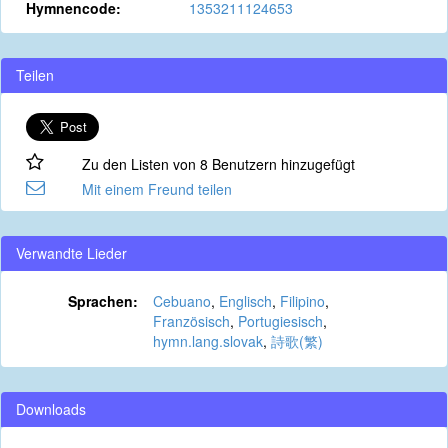
Hymnencode:
1353211124653
Teilen
Zu den Listen von 8 Benutzern hinzugefügt
Mit einem Freund teilen
Verwandte Lieder
Sprachen:
Cebuano
,
Englisch
,
Filipino
,
Französisch
,
Portugiesisch
,
hymn.lang.slovak
,
詩歌(繁)
Downloads