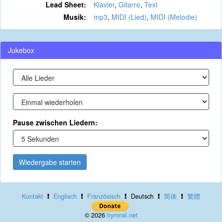
Lead Sheet:
Klavier
,
Gitarre
,
Text
Musik:
mp3
,
MIDI (Lied)
,
MIDI (Melodie)
Jukebox
Pause zwischen Liedern:
Wiedergabe starten
Kontakt
Englisch
Französisch
Deutsch
简体
繁體
© 2026
hymnal.net