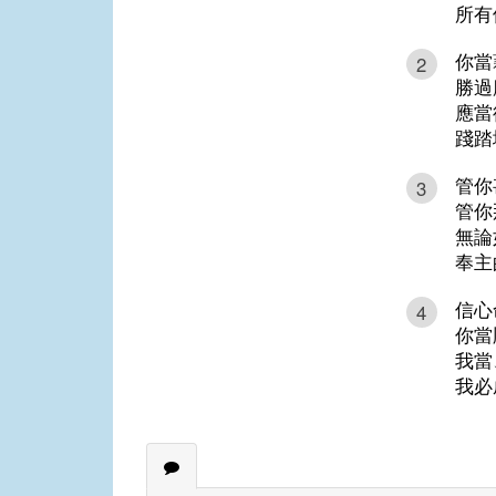
所有
你當
2
勝過
應當
踐踏
管你
3
管你
無論
奉主
信心
4
你當
我當
我必