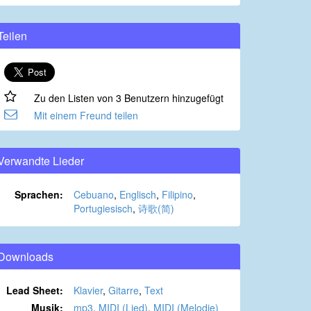
Teilen
Zu den Listen von 3 Benutzern hinzugefügt
Mit einem Freund teilen
Verwandte Lieder
Sprachen:
Cebuano
,
Englisch
,
Filipino
,
Portugiesisch
,
诗歌(简)
Downloads
Lead Sheet:
Klavier
,
Gitarre
,
Text
Musik:
mp3
,
MIDI (Lied)
,
MIDI (Melodie)