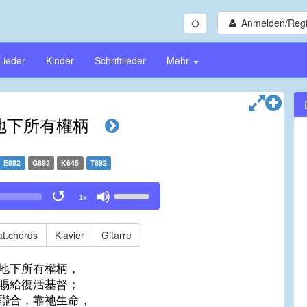
Anmelden/Regi
Lieder
Kinder
Schriftlieder
Mehr
地下所有權柄
E892
G892
K645
T892
Use
1x
Up/Down
Arrow
keys
t.chords
Klavier
Gitarre
to
increase
地下所有權柄，
or
賜給復活基督；
decrease
聯合，靠祂生命，
volume.