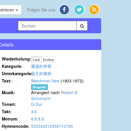
strieren
Folgen Sie uns:
Details
Wiederholung:
Lied
Endlos
Kategorie:
屬靈的爭戰
Unterkategorie:
藉主的權柄
Text:
Watchman Nee
(1903-1972)
Biografie
Musik:
Arrangiert nach
Robert A.
Schumann
Tonart:
G-Dur
Takt:
4/4
Metrum:
8.8.8.8.
Hymnencode:
533343212356712765