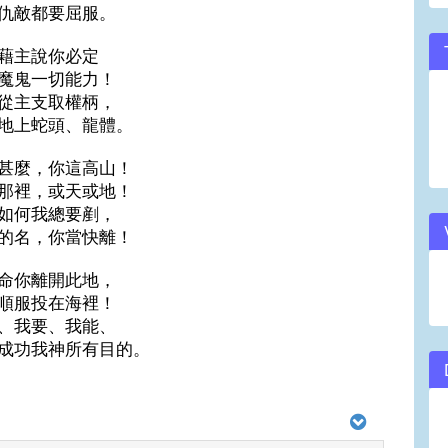
仇敵都要屈服。
藉主說你必定
魔鬼一切能力！
從主支取權柄，
地上蛇頭、龍體。
甚麼，你這高山！
那裡，或天或地！
如何我總要剷，
的名，你當快離！
命你離開此地，
順服投在海裡！
、我要、我能、
成功我神所有目的。