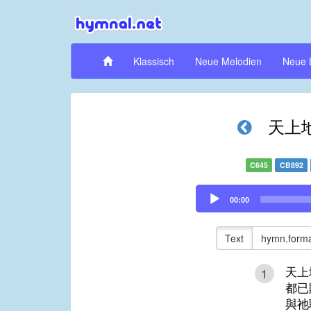
Klassisch
Neue Melodien
Neue 
天上
C645
CB892
Audio
00:00
Player
Text
hymn.forma
天上
1
都已
與祂