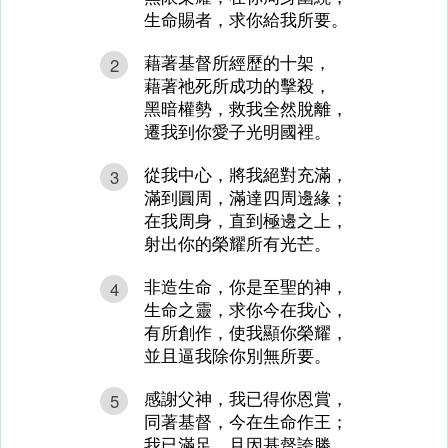
生命賜者，求你給我所要。
藉著基督所經歷的十架，
2
藉著祂死所成功的擊殺，
黑暗權勢，救我全然脫離，
遷我到你愛子光明國裡。
從我中心，將我絕對充滿，
3
滿到圓周，滿達四周邊緣；
在我周身，直到極邊之上，
射出你的榮耀所有光芒。
非造生命，你是至聖的神，
4
生命之靈，求你今在我心，
有所創作，使我顯你榮耀，
並且逼我除你別無所要。
感謝父神，我已得你恩賞，
5
同著基督，今在生命作王；
我已滿足，且因基督誇勝，