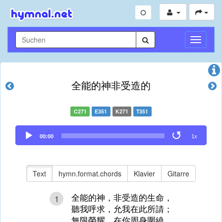
Navigati
umschal
全能的神非受造的
C271
E351
K271
T351
Audio
00:00
1x
Player
Text
hymn.format.chords
Klavier
Gitarre
全能的神，非受造的生命，
1
聽我呼求，允我在此所請；
無限榮耀，在你周身圍繞，