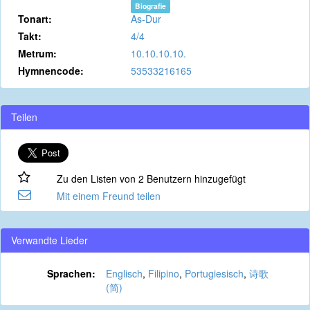
Biografie
Tonart:
As-Dur
Takt:
4/4
Metrum:
10.10.10.10.
Hymnencode:
53533216165
Teilen
Zu den Listen von 2 Benutzern hinzugefügt
Mit einem Freund teilen
Verwandte Lieder
Sprachen:
Englisch
,
Filipino
,
Portugiesisch
,
诗歌
(简)