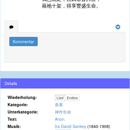
藉祂十架，得享豐盛生命。
Kommentar
Details
Wiederholung:
Lied
Endlos
Kategorie:
羨慕
Unterkategorie:
神作生命
Text:
Anon.
Musik:
Ira David Sankey
(1840-1908)