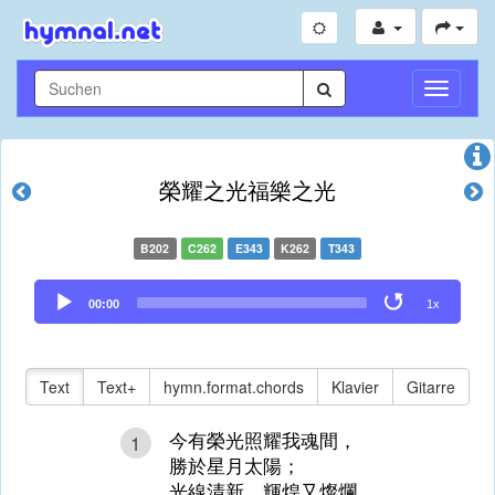
Navigati
umschal
榮耀之光福樂之光
B202
C262
E343
K262
T343
Audio
00:00
1x
Player
Text
Text+
hymn.format.chords
Klavier
Gitarre
今有榮光照耀我魂間，
1
勝於星月太陽；
光線清新，輝煌又燦爛，