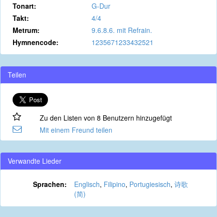
Tonart:
G-Dur
Takt:
4/4
Metrum:
9.6.8.6. mit Refrain.
Hymnencode:
1235671233432521
Teilen
Zu den Listen von 8 Benutzern hinzugefügt
Mit einem Freund teilen
Verwandte Lieder
Sprachen:
Englisch
,
Filipino
,
Portugiesisch
,
诗歌
(简)