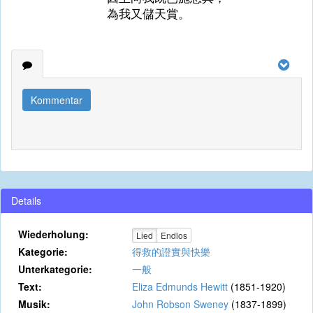
為我又儲天賞。
Kommentar
Details
Wiederholung:
Lied
Endlos
Kategorie:
得救的證實與快樂
Unterkategorie:
一般
Text:
Eliza Edmunds Hewitt
(1851-1920)
Musik:
John Robson Sweney
(1837-1899)