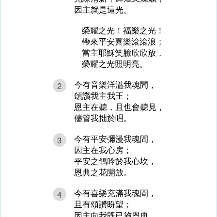
因主就是這光。
榮耀之光！福樂之光！
帶來平安喜樂滾滾浪；
當主耶穌笑臉欣欣放，
榮耀之光照明亮。
今有音樂洋溢我魂間，
2
頌讚我主我王；
恩主在聽，且也會聽見，
儘管我拙於唱。
今有平安彌漫我魂間，
3
因主在我心房；
平安之鴿吟於我心坎，
恩典之花開放。
今有喜樂充滿我魂間，
4
且有頌讚盼望；
因主向我既已施恩典，