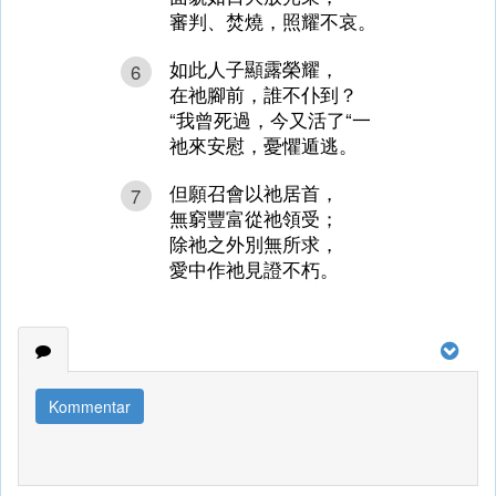
審判、焚燒，照耀不哀。
如此人子顯露榮耀，
6
在祂腳前，誰不仆到？
“我曾死過，今又活了“一
祂來安慰，憂懼遁逃。
但願召會以祂居首，
7
無窮豐富從祂領受；
除祂之外別無所求，
愛中作祂見證不朽。
Kommentar