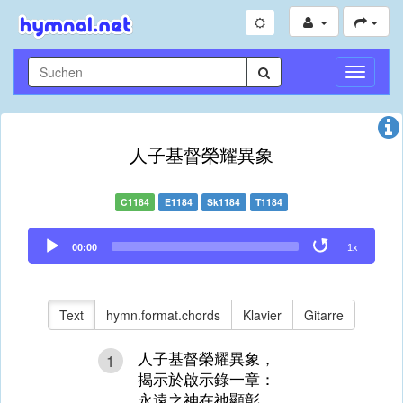
Navigati
umschal
人子基督榮耀異象
C1184
E1184
Sk1184
T1184
Audio
00:00
1x
Player
Text
hymn.format.chords
Klavier
Gitarre
人子基督榮耀異象，
1
揭示於啟示錄一章：
永遠之神在祂顯彰，