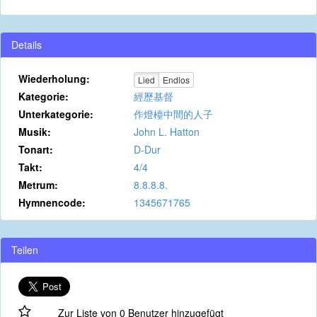
Details
Wiederholung:
Lied
Endlos
Kategorie:
經歷基督
Unterkategorie:
作燈檯中間的人子
Musik:
John L. Hatton
Tonart:
D-Dur
Takt:
4/4
Metrum:
8.8.8.8.
Hymnencode:
1345671765
Teilen
Zur Liste von 0 Benutzer hinzugefügt