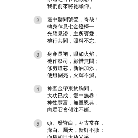
我們前來將祂瞻仰。
靈中聽聞號聲，奇哉！
2
轉身乍見七金燈檯一
光耀見證，主所寶愛，
祂行其間，照料不怠。
身穿長袍，眼如火焰，
3
祂作祭司，顧惜無間；
修剪燈芯，新油加添，
使燈剔亮，火輝不減。
神聖金帶束於胸間，
4
大功已成，愛中施卷；
神性豐富，無量恩典，
向眾召會傾注不斷。
頭、發皆白，亙古常在，
5
潔白、屬天，新鮮不敗；
面貌如日大放光采，