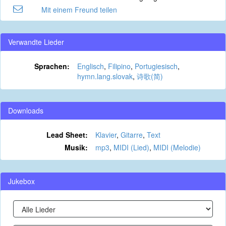
Mit einem Freund teilen
Verwandte Lieder
Sprachen:
Englisch
,
Filipino
,
Portugiesisch
,
hymn.lang.slovak
,
诗歌(简)
Downloads
Lead Sheet:
Klavier
,
Gitarre
,
Text
Musik:
mp3
,
MIDI (Lied)
,
MIDI (Melodie)
Jukebox