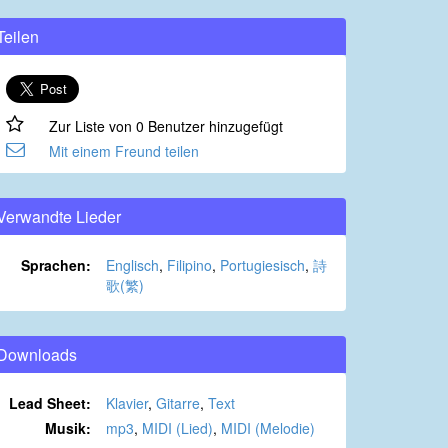
Teilen
Zur Liste von 0 Benutzer hinzugefügt
Mit einem Freund teilen
Verwandte Lieder
Sprachen:
Englisch
,
Filipino
,
Portugiesisch
,
詩
歌(繁)
Downloads
Lead Sheet:
Klavier
,
Gitarre
,
Text
Musik:
mp3
,
MIDI (Lied)
,
MIDI (Melodie)