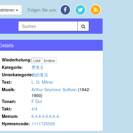
strieren
Folgen Sie uns:
Details
Wiederholung:
Lied
Endlos
Kategorie:
赞美主
Unterkategorie:
祂的复活
Text:
L. G. Milner
Musik:
Arthur Seymour Sullivan
(1842-
1900)
Tonart:
F-Dur
Takt:
4/4
Metrum:
6.4.6.4.6.6.6.4.
Hymnencode:
1111725565