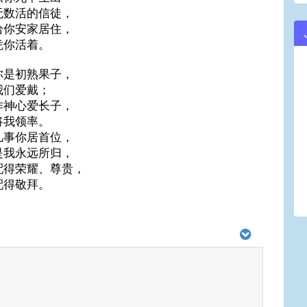
无数活的信徒，
给你安家居住，
凭你活着。
你是初熟果子，
我们爱戴；
作神心爱长子，
将我领率。
凡事你居首位，
是我永远所归，
配得荣耀、尊贵，
配得敬拜。