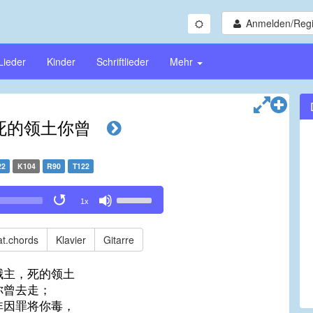
Anmelden/Regi
Lieder
Kinder
Schriftlieder
Mehr
死的领土你曾
22
K104
R90
T122
Use
1x
Up/Down
Arrow
keys
t.chords
Klavier
Gitarre
to
increase
哦主，死的领土
or
你曾去走；
decrease
非因罪将你毒，
volume.