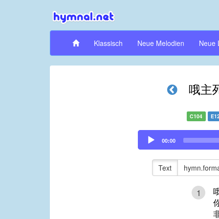
Klassisch
Neue Melodien
Neue 
哦主
C104
E1
Audio
00:00
Player
Text
hymn.forma
1