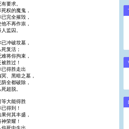
死有要求。
掌死权的魔鬼，
你已完全摧毁，
使他不再作祟，
将人监囚。
你已冲破坟墓，
从死复活；
死难将你拘束，
反被胜过！
你已得胜走出
幽冥、黑暗之墓，
死荫全都破除，
从死超脱。
何等大能得胜
你已得到！
结果何其丰盛，
将神荣耀！
从你死中生出