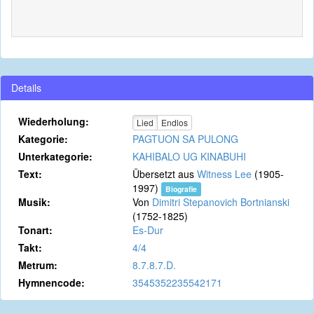
Details
Wiederholung:
Lied
Endlos
Kategorie:
PAGTUON SA PULONG
Unterkategorie:
KAHIBALO UG KINABUHI
Text:
Übersetzt aus
Witness Lee
(1905-
1997)
Biografie
Musik:
Von
Dimitri Stepanovich Bortnianski
(1752-1825)
Tonart:
Es-Dur
Takt:
4/4
Metrum:
8.7.8.7.D.
Hymnencode:
3545352235542171