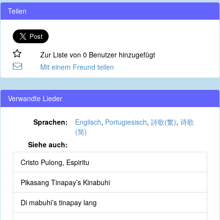
Teilen
Zur Liste von 0 Benutzer hinzugefügt
Mit einem Freund teilen
Verwandte Lieder
Sprachen:
Englisch
,
Portugiesisch
,
詩歌(繁)
,
诗歌
(简)
Siehe auch:
Cristo Pulong, Espiritu
Pikasang Tinapay’s Kinabuhi
Di mabuhi’s tinapay lang