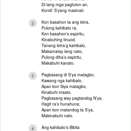
Di lang mga pagtulon-an,
Kondi’ S’yang masinati.
Kon basahon ta ang letra,
2
Pulong kahibalo ra,
Kon basahon’s espiritu,
Kinabuhing tinuod.
Tanang letra’g kahibalo,
Makamatay lang nato,
Pulong diha’s espiritu,
Makabuhi kanato.
Pagbasang di S’ya matagbo,
3
Kawang nga kahibalo,
Apan kon Siya matagbo,
Kinabuhi maato.
Pagbasang way pagtandog N’ya,
Hagit ra’s hunahuna;
Apan kon matandog ta S’ya,
Makinabuhi nato.
Ang kahibalo’s Biblia
4