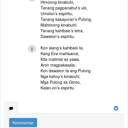
Himoong kinabuhi,
Tanang pagpanabut’s ulo,
Umolon’s espiritu;
Tanang kasayuran’s Pulong,
Mahimong kinabuhi;
Tanang kahibalo’s letra,
Dawaton’s espiritu.
Kon alang’s kahibalo ta,
5
Kang Eva mahisama;
Kita matintal sa yawa,
Aron magpakasala;
Kon dawaton ta ang Pulong
Nga kahoy’s kinabuhi;
Mga Pulong sa Ginoo,
Kalan-on’s espiritu.
Kommentar