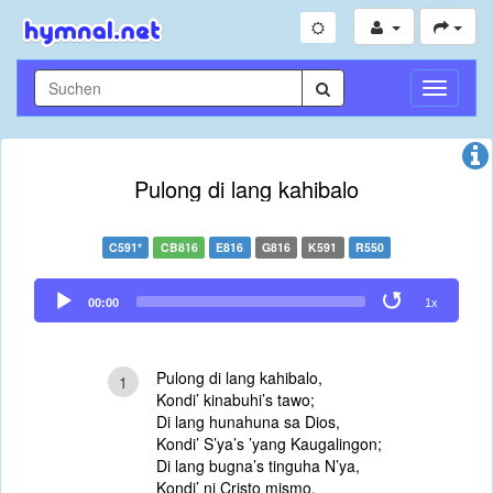
Navigati
umschal
Pulong di lang kahibalo
C591*
CB816
E816
G816
K591
R550
Audio
00:00
1x
Player
Pulong di lang kahibalo,
1
Kondi’ kinabuhi’s tawo;
Di lang hunahuna sa Dios,
Kondi’ S’ya’s ’yang Kaugalingon;
Di lang bugna’s tinguha N’ya,
Kondi’ ni Cristo mismo,