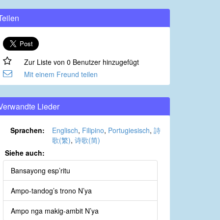
Teilen
Zur Liste von 0 Benutzer hinzugefügt
Mit einem Freund teilen
Verwandte Lieder
Sprachen:
Englisch
,
Filipino
,
Portugiesisch
,
詩
歌(繁)
,
诗歌(简)
Siehe auch:
Bansayong esp’ritu
Ampo-tandog’s trono N’ya
Ampo nga makig-ambit N’ya