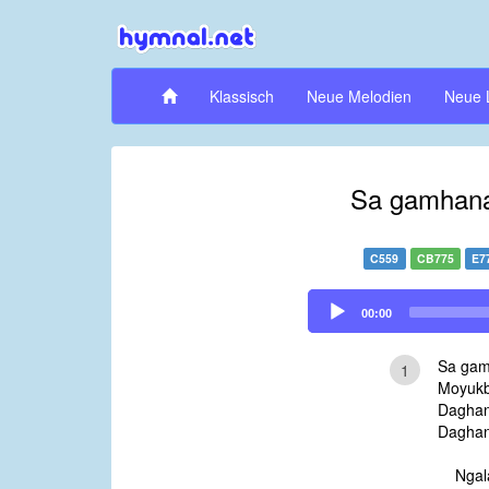
Klassisch
Neue Melodien
Neue 
Sa gamhana
C559
CB775
E7
Audio
00:00
Player
Sa gam
1
Moyukb
Daghan
Daghan
Ngal