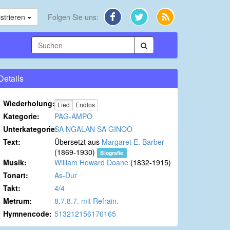
strieren
Folgen Sie uns:
Details
Wiederholung:
Lied
Endlos
Kategorie:
PAG-AMPO
Unterkategorie:
SA NGALAN SA GINOO
Text:
Übersetzt aus
Margaret E. Barber
(1869-1930)
Biografie
Musik:
William Howard Doane
(1832-1915)
Tonart:
As-Dur
Takt:
4/4
Metrum:
8.7.8.7. mit Refrain.
Hymnencode:
513212156176165