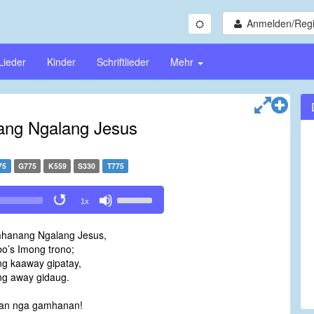
Anmelden/Regi
Lieder
Kinder
Schriftlieder
Mehr
ng Ngalang Jesus
75
G775
K559
S330
T775
Use
1x
Up/Down
Arrow
hanang Ngalang Jesus,
keys
o’s Imong trono;
to
g kaaway gipatay,
increase
g away gidaug.
or
decrease
an nga gamhanan!
volume.