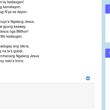
 m’oy kadaugan!
’g kamatayon,
ug N’ya sa dayon.
uyo’s Ngalang Jesus,
w gyung kaaway.
Jesus nga Bililhon!
 Mo kadaugan.
madugay ang takna,
 na ta’s gubat,
mhanang Ngalang Jesus
y nato’s trono.