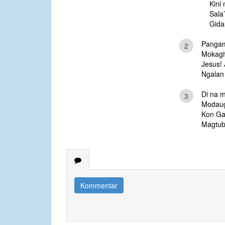
Kini
Sala
Gida
Pangam
2
Mokagi
Jesus! 
Ngalan
Di na 
3
Modaug
Kon Ga
Magtubo
Kommentar