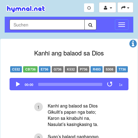
Navigati
umschal
Kanhi ang balaod sa Dios
C532
CB736
E736
G736
K532
P736
R493
S308
T736
Audio
00:00
1x
Player
Kanhi ang balaod sa Dios
1
Gikulit’s papan nga bato;
Karon sa kinabuhi na,
Nasulat’s kasingkasing ta.
Sugo’s balaod naghangyo,
2