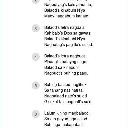
Nagbutyag’s kaluyahon ta;
Balaod’s kinabuhi N’ya
Maoy naggahum kanato.
Balaod’s letra nagdala
3
Kahibalo’s Dios sa gawas;
Balaod’s kinabuhi N’ya
Naghatag’s pag-ila’s sulod.
Balaod’s letra nagbuot
4
Pinaagi’s patayng sugo;
Balaod sa kinabuhi
Nagbuot’s buhing paagi.
Buhing balaod naglihok
5
Sa tanang nasinati ta,
Nagbalaod nato’s sulod
Gisukot ta’s pagbati’s su’d.
Lalum kining magbalaod,
6
Sa ato gayud nga sulod,
Buhi nga makapabati,