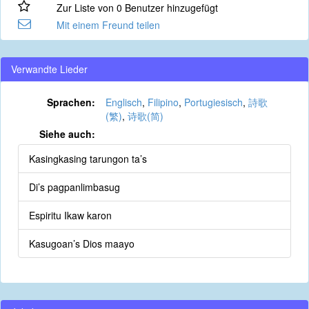
Zur Liste von 0 Benutzer hinzugefügt
Mit einem Freund teilen
Verwandte Lieder
Sprachen:
Englisch
,
Filipino
,
Portugiesisch
,
詩歌
(繁)
,
诗歌(简)
Siehe auch:
Kasingkasing tarungon ta’s
Di’s pagpanlimbasug
Espiritu Ikaw karon
Kasugoan’s Dios maayo