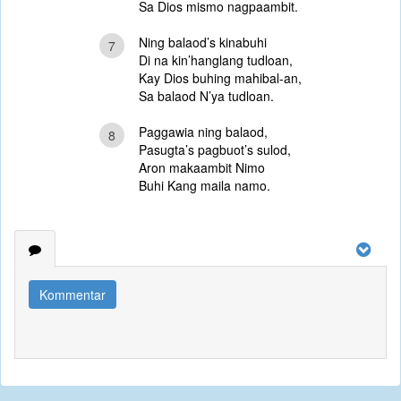
Sa Dios mismo nagpaambit.
Ning balaod’s kinabuhi
7
Di na kin’hanglang tudloan,
Kay Dios buhing mahibal-an,
Sa balaod N’ya tudloan.
Paggawia ning balaod,
8
Pasugta’s pagbuot’s sulod,
Aron makaambit Nimo
Buhi Kang maila namo.
Kommentar