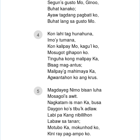
Segun’s gusto Mo, Ginoo,
Buhat kanako;
Ayaw tagdang pagbati ko,
Buhat lang sa gusto Mo.
Kon lahi tag hunahuna,
4
Imo’y tumana,
Kon kalipay Mo, kagu’l ko,
Mosugot gihapon ko.
Tinguha kong malipay Ka,
Bisag mag-antus;
Malipay’g mahimaya Ka,
Agwantahon ko ang krus.
Magdayeg Nimo bisan luha
5
Mosagol’s awit.
Nagkatam-is man Ka, busa
Daygon ko’s tibu’k adlaw.
Labi pa Kang nibililhon
Labaw sa tanan;
Motubo Ka, mokunhod ko,
Kini ray pag-ampo ko.