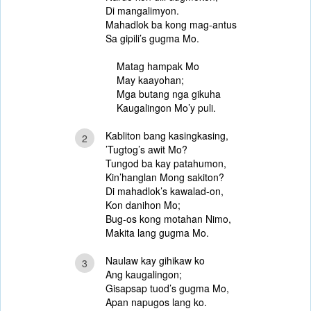
Di mangalimyon.
Mahadlok ba kong mag-antus
Sa gipili’s gugma Mo.
Matag hampak Mo
May kaayohan;
Mga butang nga gikuha
Kaugalingon Mo’y puli.
Kabliton bang kasingkasing,
2
’Tugtog’s awit Mo?
Tungod ba kay patahumon,
Kin’hanglan Mong sakiton?
Di mahadlok’s kawalad-on,
Kon danihon Mo;
Bug-os kong motahan Nimo,
Makita lang gugma Mo.
Naulaw kay gihikaw ko
3
Ang kaugalingon;
Gisapsap tuod’s gugma Mo,
Apan napugos lang ko.