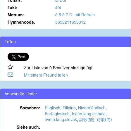
Tonart:
D-Dur
Takt:
4/4
Metrum:
8.5.8.7.D. mit Refrain.
Hymnencode:
5653211653312
Teilen
Zur Liste von 0 Benutzer hinzugefügt
Mit einem Freund teilen
Verwandte Lieder
Sprachen:
Englisch
,
Filipino
,
Niederländisch
,
Portugiesisch
,
hymn.lang.sinhala
,
hymn.lang.slovak
,
詩歌(繁)
,
诗歌(简)
Siehe auch: