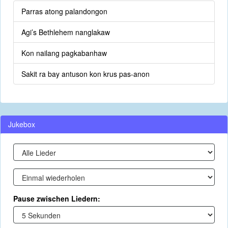
Parras atong palandongon
Agi’s Bethlehem nanglakaw
Kon nailang pagkabanhaw
Sakit ra bay antuson kon krus pas-anon
Jukebox
Pause zwischen Liedern: