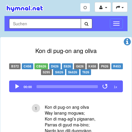
Navigati
umschal
Kon di pug-on ang oliva
B372
C458
CB626
D626
E626
G626
K458
P626
R453
S295
Si626
Sk626
T626
Audio
00:00
1x
Player
Kon di pug-on ang oliva
1
Way lanang moguwa;
Kon di mag-agi’s pigsanan,
Parras di gyud ma-bino;
Nardo kon dili dugmokon,