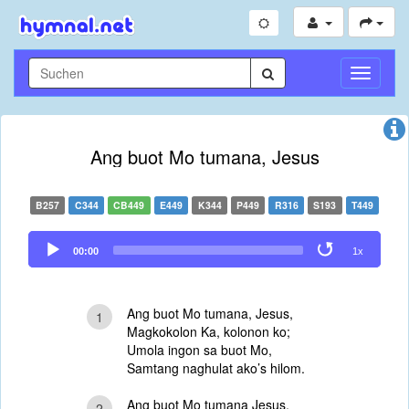
Navigati
umschal
Ang buot Mo tumana, Jesus
B257
C344
CB449
E449
K344
P449
R316
S193
T449
Audio
00:00
1x
Player
Ang buot Mo tumana, Jesus,
1
Magkokolon Ka, kolonon ko;
Umola ingon sa buot Mo,
Samtang naghulat ako’s hilom.
Ang buot Mo tumana Jesus,
2