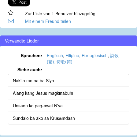
Zur Liste von 1 Benutzer hinzugefügt
Mit einem Freund teilen
Verwandte Lieder
Sprachen:
Englisch
,
Filipino
,
Portugiesisch
,
詩歌
(繁)
,
诗歌(简)
Siehe auch:
Nakita mo na ba Siya
Alang kang Jesus magkinabuhi
Unsaon ko pag-awat N’ya
Sundalo ba ako sa Krus&mdash