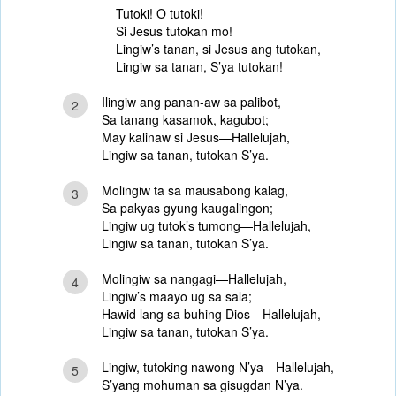
Tutoki! O tutoki!
Si Jesus tutokan mo!
Lingiw’s tanan, si Jesus ang tutokan,
Lingiw sa tanan, S’ya tutokan!
Ilingiw ang panan-aw sa palibot,
2
Sa tanang kasamok, kagubot;
May kalinaw si Jesus—Hallelujah,
Lingiw sa tanan, tutokan S’ya.
Molingiw ta sa mausabong kalag,
3
Sa pakyas gyung kaugalingon;
Lingiw ug tutok’s tumong—Hallelujah,
Lingiw sa tanan, tutokan S’ya.
Molingiw sa nangagi—Hallelujah,
4
Lingiw’s maayo ug sa sala;
Hawid lang sa buhing Dios—Hallelujah,
Lingiw sa tanan, tutokan S’ya.
Lingiw, tutoking nawong N’ya—Hallelujah,
5
S’yang mohuman sa gisugdan N’ya.