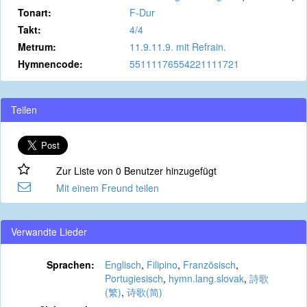
Tonart:
F-Dur
Takt:
4/4
Metrum:
11.9.11.9. mit Refrain.
Hymnencode:
55111176554221111721
Teilen
Zur Liste von 0 Benutzer hinzugefügt
Mit einem Freund teilen
Verwandte Lieder
Sprachen:
Englisch
,
Filipino
,
Französisch
,
Portugiesisch
,
hymn.lang.slovak
,
詩歌
(繁)
,
诗歌(简)