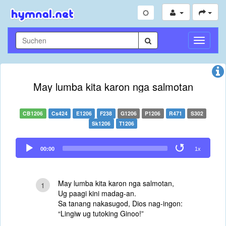
Navigati
umschal
May lumba kita karon nga salmotan
CB1206
Cs424
E1206
F238
G1206
P1206
R471
S302
Sk1206
T1206
Audio
00:00
1x
Player
May lumba kita karon nga salmotan,
1
Ug paagi kini madag-an.
Sa tanang nakasugod, Dios nag-ingon:
“Lingiw ug tutoking Ginoo!”