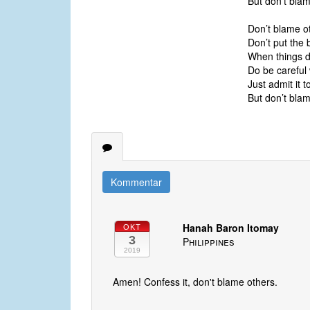
But don’t blam
Don’t blame ot
Don’t put the
When things do
Do be careful
Just admit it t
But don’t blam
Kommentar
Hanah Baron Itomay
OKT
3
Philippines
2019
Amen! Confess it, don't blame others.