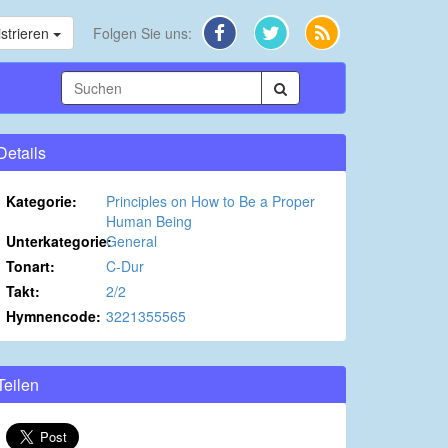
strieren
Folgen Sie uns:
Details
Kategorie:
Principles on How to Be a Proper
Human Being
Unterkategorie:
General
Tonart:
C-Dur
Takt:
2/2
Hymnencode:
3221355565
Teilen