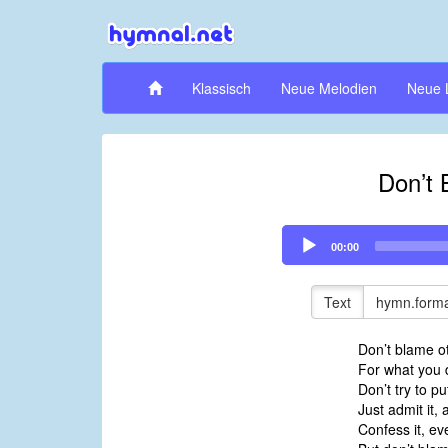
Klassisch
Neue Melodien
Neue 
Don’t 
Audio
00:00
Player
Text
hymn.forma
Don’t blame o
For what you d
Don’t try to p
Just admit it, 
Confess it, e