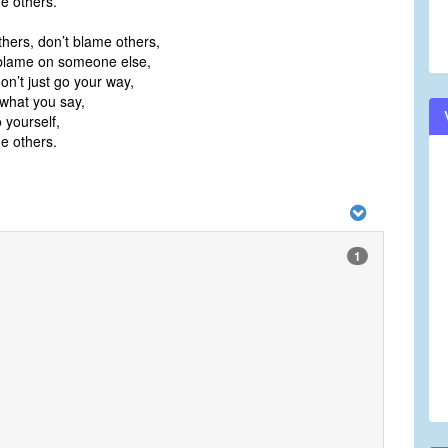
e others.
hers, don’t blame others,
 blame on someone else,
n’t just go your way,
 what you say,
o yourself,
e others.
1