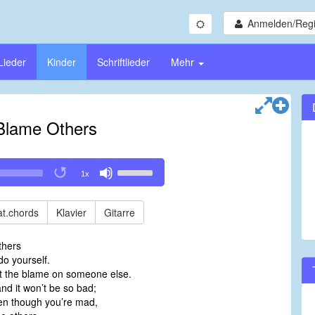
Anmelden/Regi
Lieder
Kinder
Schriftlieder
Mehr
Blame Others
Use
1x
Up/Down
Arrow
keys
t.chords
Klavier
Gitarre
to
increase
thers
or
o yourself.
decrease
ut the blame on someone else.
volume.
and it won’t be so bad;
ven though you’re mad,