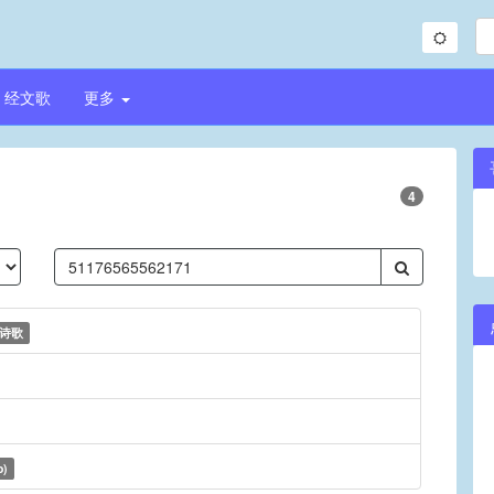
经文歌
更多
4
诗歌
o)