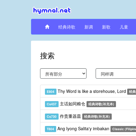
经典诗歌
新调
新歌
儿童
搜索
Thy Word is like a storehouse, Lord
E804
经典
主话如同粮仓
Cs437
经典诗歌(补充本)
作贵重器皿
Cs730
经典诗歌(补充本)
Ang Iyong Salita'y imbakan
T804
Classic (Filipin