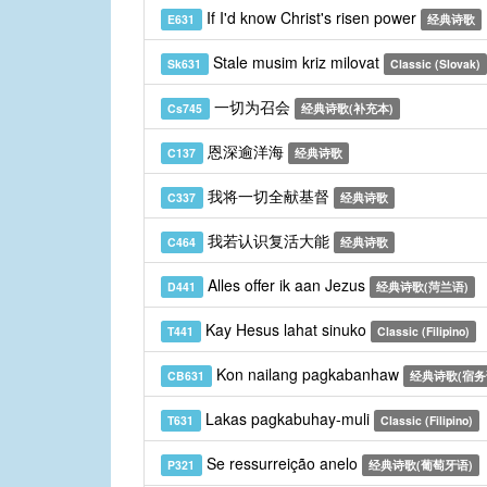
If I'd know Christ's risen power
E631
经典诗歌
Stale musim kriz milovat
Sk631
Classic (Slovak)
一切为召会
Cs745
经典诗歌(补充本)
恩深逾洋海
C137
经典诗歌
我将一切全献基督
C337
经典诗歌
我若认识复活大能
C464
经典诗歌
Alles offer ik aan Jezus
D441
经典诗歌(菏兰语)
Kay Hesus lahat sinuko
T441
Classic (Filipino)
Kon nailang pagkabanhaw
CB631
经典诗歌(宿务
Lakas pagkabuhay-muli
T631
Classic (Filipino)
Se ressurreição anelo
P321
经典诗歌(葡萄牙语)