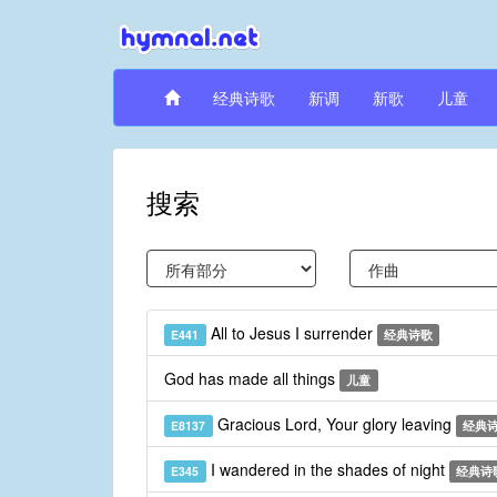
经典诗歌
新调
新歌
儿童
搜索
All to Jesus I surrender
E441
经典诗歌
God has made all things
儿童
Gracious Lord, Your glory leaving
E8137
经典
I wandered in the shades of night
E345
经典诗