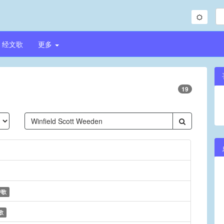
经文歌
更多
19
诗歌
歌