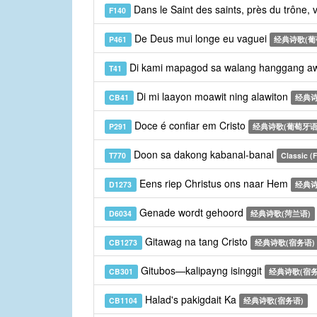
Dans le Saint des saints, près du trône, 
F140
De Deus mui longe eu vaguei
P461
经典诗歌(葡
Di kami mapagod sa walang hanggang a
T41
Di mi laayon moawit ning alawiton
CB41
经典诗
Doce é confiar em Cristo
P291
经典诗歌(葡萄牙语
Doon sa dakong kabanal-banal
T770
Classic (F
Eens riep Christus ons naar Hem
D1273
经典诗
Genade wordt gehoord
D6034
经典诗歌(菏兰语)
Gitawag na tang Cristo
CB1273
经典诗歌(宿务语)
Gitubos—kalipayng isinggit
CB301
经典诗歌(宿务
Halad's pakigdait Ka
CB1104
经典诗歌(宿务语)