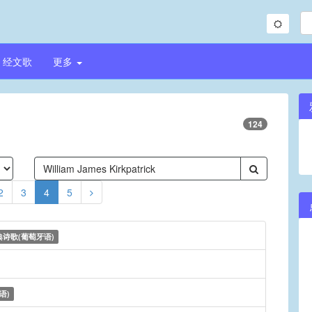
经文歌
更多
124
2
3
4
5
典诗歌(葡萄牙语)
语)