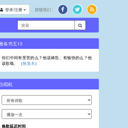
登录/注册
跟随我们：
雅各书五13
你们中间有受苦的么？他该祷告。有愉快的么？他
该歌颂。 （
恢复本
）
点唱机
换歌延迟时间