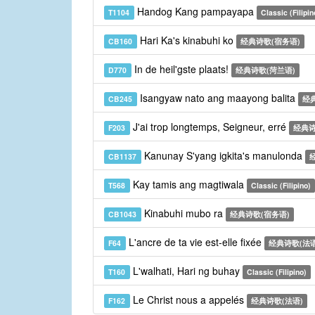
Handog Kang pampayapa
T1104
Classic (Filipin
Hari Ka's kinabuhi ko
CB160
经典诗歌(宿务语)
In de heil'gste plaats!
D770
经典诗歌(菏兰语)
Isangyaw nato ang maayong balita
CB245
经
J'ai trop longtemps, Seigneur, erré
F203
经典诗
Kanunay S'yang igkita's manulonda
CB1137
Kay tamis ang magtiwala
T568
Classic (Filipino)
Kinabuhi mubo ra
CB1043
经典诗歌(宿务语)
L'ancre de ta vie est-elle fixée
F64
经典诗歌(法语
L'walhati, Hari ng buhay
T160
Classic (Filipino)
Le Christ nous a appelés
F162
经典诗歌(法语)