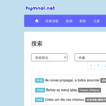
经典诗歌
新调
新歌
儿童
搜索
1
As novas propagai, a todos anunciai
P132
经
Buhay ay isang iglap
T1043
Classic (Filipino)
Cristo um dia nos chamou
P402
经典诗歌(葡萄牙