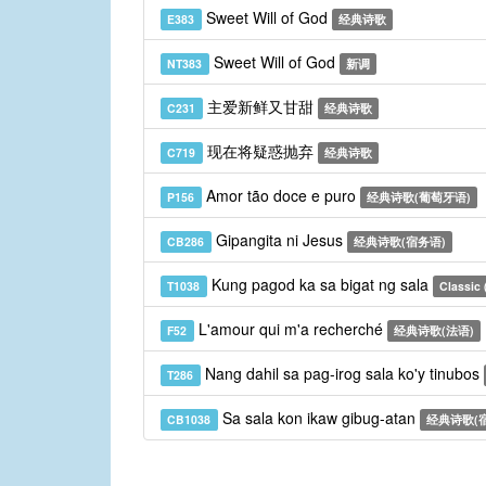
Sweet Will of God
E383
经典诗歌
Sweet Will of God
NT383
新调
主爱新鲜又甘甜
C231
经典诗歌
现在将疑惑抛弃
C719
经典诗歌
Amor tão doce e puro
P156
经典诗歌(葡萄牙语)
Gipangita ni Jesus
CB286
经典诗歌(宿务语)
Kung pagod ka sa bigat ng sala
T1038
Classic (
L'amour qui m'a recherché
F52
经典诗歌(法语)
Nang dahil sa pag-irog sala ko'y tinubos
T286
Sa sala kon ikaw gibug-atan
CB1038
经典诗歌(