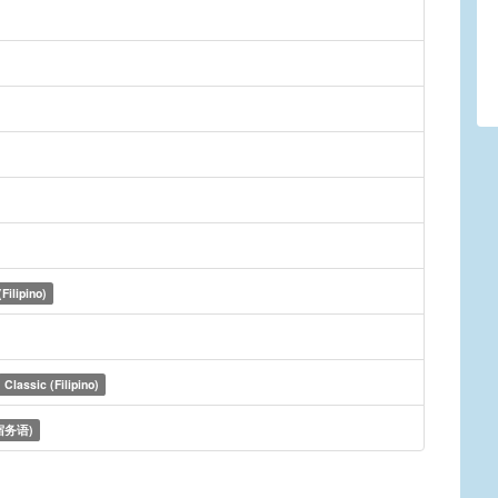
Filipino)
Classic (Filipino)
宿务语)