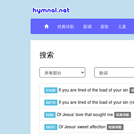
经典诗歌
新调
新歌
儿童
搜索
If you are tired of the load of your sin
E1038
If you are tired of the load of your sin (
E8719
Of Jesus' love that sought me
E286
经典诗歌
Of Jesus' sweet affection
E8231
经典诗歌