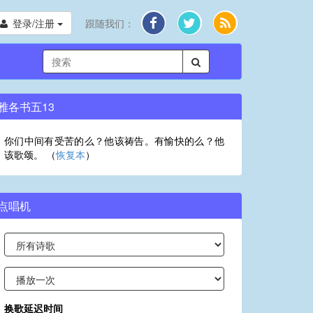
登录/注册
跟随我们：
雅各书五13
你们中间有受苦的么？他该祷告。有愉快的么？他
该歌颂。 （
恢复本
）
点唱机
换歌延迟时间