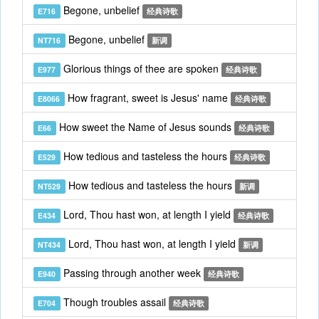
Begone, unbelief
E716
经典诗歌
Begone, unbelief
NT716
新调
Glorious things of thee are spoken
E977
经典诗歌
How fragrant, sweet is Jesus' name
E8066
经典诗歌
How sweet the Name of Jesus sounds
E66
经典诗歌
How tedious and tasteless the hours
E529
经典诗歌
How tedious and tasteless the hours
NT529
新调
Lord, Thou hast won, at length I yield
E434
经典诗歌
Lord, Thou hast won, at length I yield
NT434
新调
Passing through another week
E940
经典诗歌
Though troubles assail
E704
经典诗歌