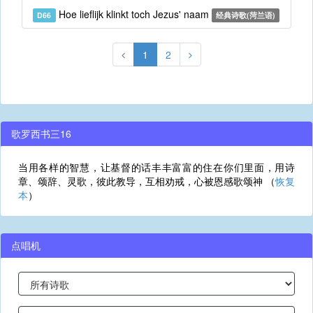
Hoe lieflijk klinkt toch Jezus' naam
D66
经典诗歌(菏兰语)
1
2
歌罗西书三16
当用各样的智慧，让基督的话丰丰富富的住在你们里面，用诗
章、颂辞、灵歌，彼此教导，互相劝戒，心被恩感歌颂神 （
恢复
本
）
点唱机