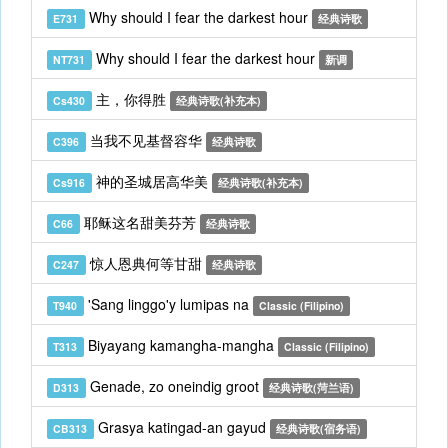
Why should I fear the darkest hour
E731
经典诗歌
Why should I fear the darkest hour
NT731
新调
主，你得胜
Cs430
经典诗歌(补充本)
当我不见基督容华
C396
经典诗歌
神的圣城居高华美
Cs916
经典诗歌(补充本)
耶稣这名甜美芬芳
C66
经典诗歌
惊人恩典何等甘甜
C247
经典诗歌
'Sang linggo'y lumipas na
T940
Classic (Filipino)
Biyayang kamangha-mangha
T313
Classic (Filipino)
Genade, zo oneindig groot
D313
经典诗歌(菏兰语)
Grasya katingad-an gayud
CB313
经典诗歌(宿务语)