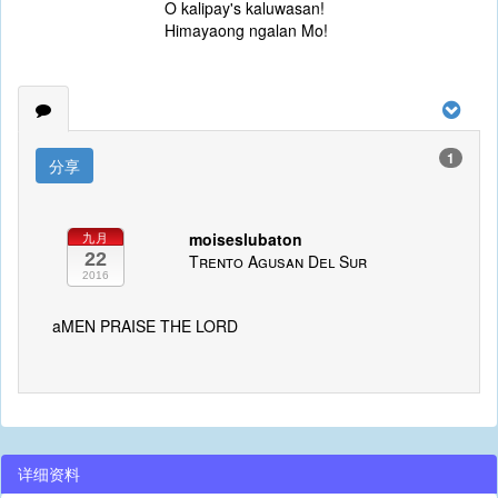
O kalipay's kaluwasan!
Himayaong ngalan Mo!
1
分享
moiseslubaton
九月
22
Trento Agusan Del Sur
2016
aMEN PRAISE THE LORD
详细资料