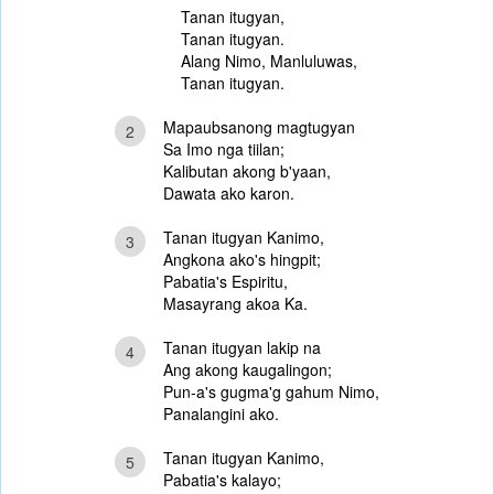
Tanan itugyan,
Tanan itugyan.
Alang Nimo, Manluluwas,
Tanan itugyan.
Mapaubsanong magtugyan
2
Sa Imo nga tiilan;
Kalibutan akong b'yaan,
Dawata ako karon.
Tanan itugyan Kanimo,
3
Angkona ako's hingpit;
Pabatia's Espiritu,
Masayrang akoa Ka.
Tanan itugyan lakip na
4
Ang akong kaugalingon;
Pun-a's gugma'g gahum Nimo,
Panalangini ako.
Tanan itugyan Kanimo,
5
Pabatia's kalayo;