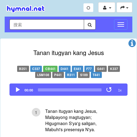
切
换
导
航
Tanan itugyan kang Jesus
B251
C337
CB441
D441
E441
F77
G441
K337
LSM108
P441
R311
S189
T441
Audio
00:00
1x
Player
Tanan itugyan kang Jesus,
1
Malipayong magtugyan;
Higugmaon S'ya'g saligan,
Mabuhi's presensya N'ya.