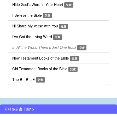
Hide God's Word in Your Heart
兒童
I Believe the Bible
兒童
I'll Share My Verse with You
兒童
I've Got the Living Word
兒童
In All the World There's Just One Book
兒童
New Testament Books of the Bible
兒童
Old Testament Books of the Bible
兒童
The B-I-B-L-E
兒童
哥林多前書十四15