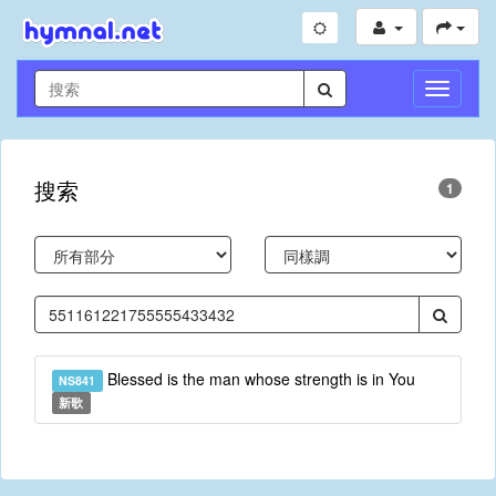
切
換
導
航
搜索
1
Blessed is the man whose strength is in You
NS841
新歌