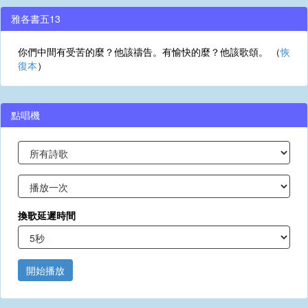
雅各書五13
你們中間有受苦的麼？他該禱告。有愉快的麼？他該歌頌。 （
恢
復本
）
點唱機
換歌延遲時間
開始播放