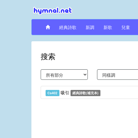
經典詩歌
新調
新歌
兒童
搜索
吸引
Cs402
經典詩歌(補充本)