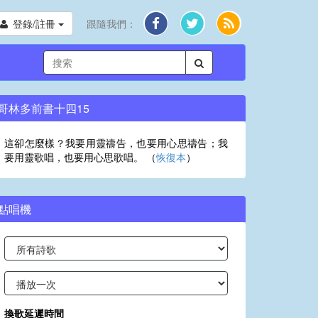
登錄/註冊
跟隨我們：
哥林多前書十四15
這卻怎麼樣？我要用靈禱告，也要用心思禱告；我
要用靈歌唱，也要用心思歌唱。 （
恢復本
）
點唱機
換歌延遲時間