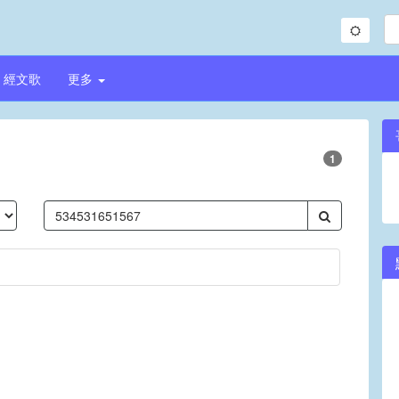
經文歌
更多
1