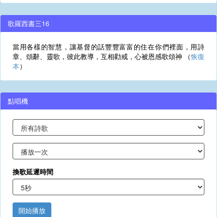
歌羅西書三16
當用各樣的智慧，讓基督的話豐豐富富的住在你們裡面，用詩
章、頌辭、靈歌，彼此教導，互相勸戒，心被恩感歌頌神 （
恢復
本
）
點唱機
換歌延遲時間
開始播放