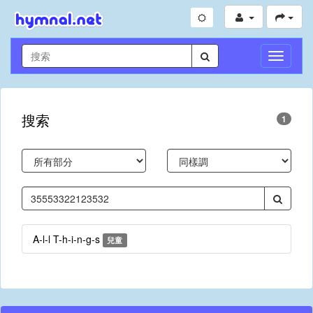
切
換
導
航
搜索
1
A-l-l T-h-i-n-g-s
兒童