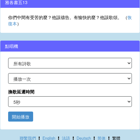
雅各書五13
你們中間有受苦的麼？他該禱告。有愉快的麼？他該歌頌。 （
恢
復本
）
點唱機
換歌延遲時間
開始播放
聯繫我們
English
法語
Deutsch
简体
繁體