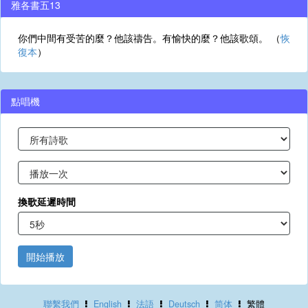
雅各書五13
你們中間有受苦的麼？他該禱告。有愉快的麼？他該歌頌。 （
恢
復本
）
點唱機
換歌延遲時間
開始播放
聯繫我們
English
法語
Deutsch
简体
繁體