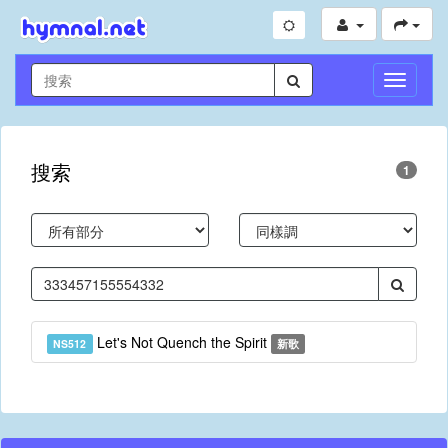
切
換
導
航
搜索
1
Let's Not Quench the Spirit
NS512
新歌