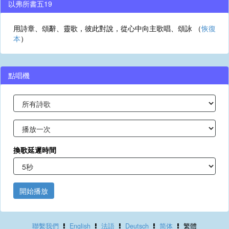
以弗所書五19
用詩章、頌辭、靈歌，彼此對說，從心中向主歌唱、頌詠 （
恢復
本
）
點唱機
換歌延遲時間
開始播放
聯繫我們
English
法語
Deutsch
简体
繁體