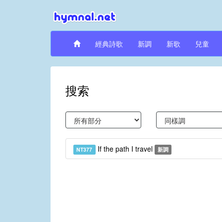
經典詩歌
新調
新歌
兒童
搜索
If the path I travel
NT377
新調