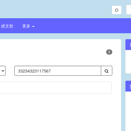
經文歌
更多
1