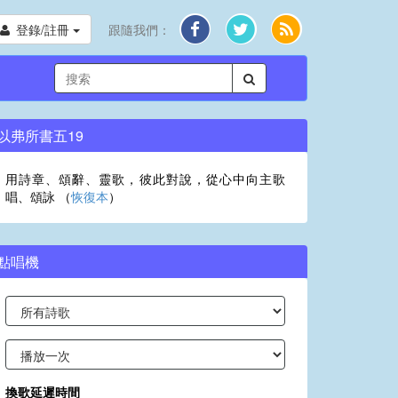
登錄/註冊
跟隨我們：
以弗所書五19
用詩章、頌辭、靈歌，彼此對說，從心中向主歌
唱、頌詠 （
恢復本
）
點唱機
換歌延遲時間