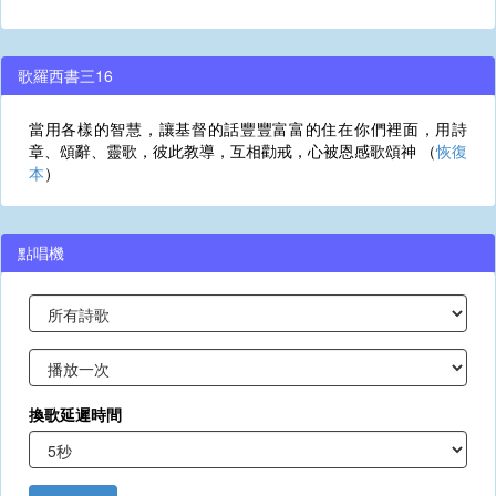
歌羅西書三16
當用各樣的智慧，讓基督的話豐豐富富的住在你們裡面，用詩
章、頌辭、靈歌，彼此教導，互相勸戒，心被恩感歌頌神 （
恢復
本
）
點唱機
換歌延遲時間