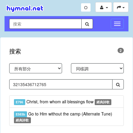
切
換
導
航
搜索
2
Christ, from whom all blessings flow
E796
經典詩歌
Go to Him without the camp (Alternate Tune)
E583b
經典詩歌