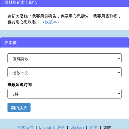
哥林多前書十四15
這卻怎麼樣？我要用靈禱告，也要用心思禱告；我要用靈歌唱，
也要用心思歌唱。 （
恢復本
）
點唱機
換歌延遲時間
開始播放
聯繫我們
English
法語
Deutsch
简体
繁體