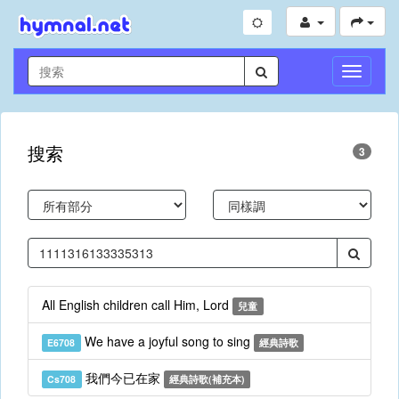
切
換
導
航
搜索
3
All English children call Him, Lord
兒童
We have a joyful song to sing
E6708
經典詩歌
我們今已在家
Cs708
經典詩歌(補充本)