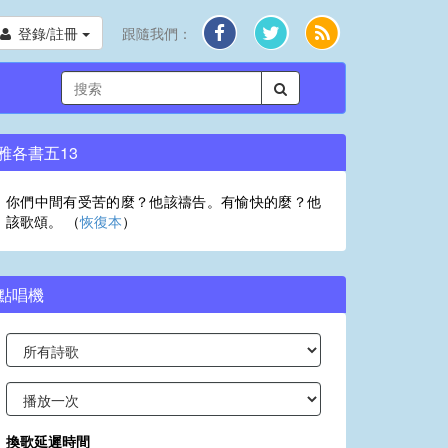
登錄/註冊
跟隨我們：
雅各書五13
你們中間有受苦的麼？他該禱告。有愉快的麼？他
該歌頌。 （
恢復本
）
點唱機
換歌延遲時間