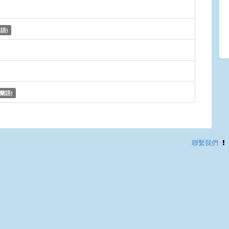
語)
蘭語)
聯繫我們