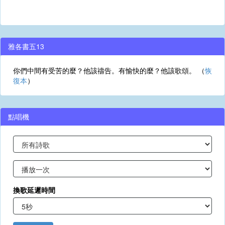
雅各書五13
你們中間有受苦的麼？他該禱告。有愉快的麼？他該歌頌。 （
恢
復本
）
點唱機
換歌延遲時間