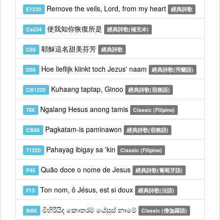
Remove the veils, Lord, from my heart
E1220
經典詩歌
使我知你恢復所是
Cs534
經典詩歌(補充本)
耶穌這名甜美芬芳
C66
經典詩歌
Hoe lieflijk klinkt toch Jezus' naam
D66
經典詩歌(菏蘭語)
Kuhaang taptap, Ginoo
CB1220
經典詩歌(宿務語)
Ngalang Hesus anong tamis
T66
Classic (Filipino)
Pagkatam-is paminawon
CB66
經典詩歌(宿務語)
Pahayag ibigay sa 'kin
T1220
Classic (Filipino)
Quão doce o nome de Jesus
P45
經典詩歌(葡萄牙語)
Ton nom, ô Jésus, est si doux
F13
經典詩歌(法語)
මිහිරියිද කොතරම් යේසුස් නාමේ
Si66
Classic (僧伽羅語)