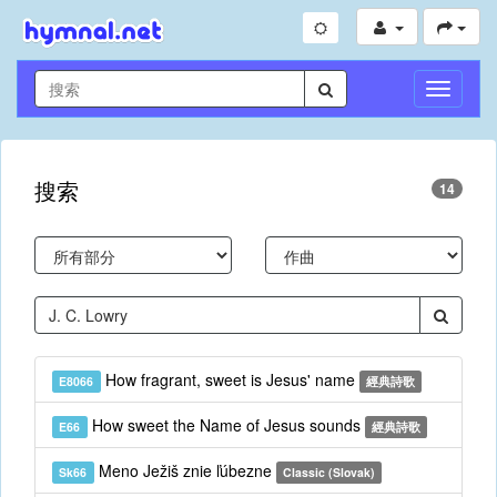
切
換
導
航
搜索
14
How fragrant, sweet is Jesus' name
E8066
經典詩歌
How sweet the Name of Jesus sounds
E66
經典詩歌
Meno Ježiš znie ľúbezne
Sk66
Classic (Slovak)