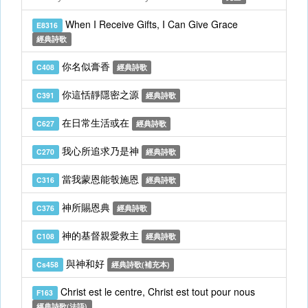
When I Receive Gifts, I Can Give Grace
E8316
經典詩歌
你名似膏香
C408
經典詩歌
你這恬靜隱密之源
C391
經典詩歌
在日常生活或在
C627
經典詩歌
我心所追求乃是神
C270
經典詩歌
當我蒙恩能彀施恩
C316
經典詩歌
神所賜恩典
C376
經典詩歌
神的基督親愛救主
C108
經典詩歌
與神和好
Cs458
經典詩歌(補充本)
Christ est le centre, Christ est tout pour nous
F163
經典詩歌(法語)