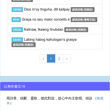
Dios m'oy tinguha, dili kalipay
CB350
經典詩歌(宿務語)
Graça no seu maior conceito é
P234
經典詩歌(葡萄牙語)
Kalinaw, Ikawng tinubdan
CB532
經典詩歌(宿務語)
Labing habog kahulogan's grasya
CB497
經典詩歌(宿務語)
1
2
以弗所書五19
用詩章、頌辭、靈歌，彼此對說，從心中向主歌唱、頌詠 （
恢復
本
）