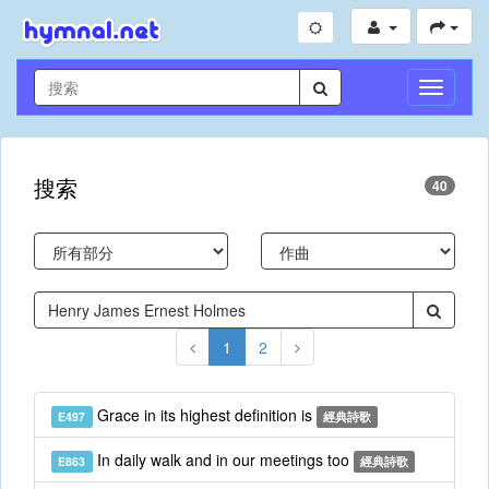
切
換
導
航
搜索
40
1
2
Grace in its highest definition is
E497
經典詩歌
In daily walk and in our meetings too
E863
經典詩歌