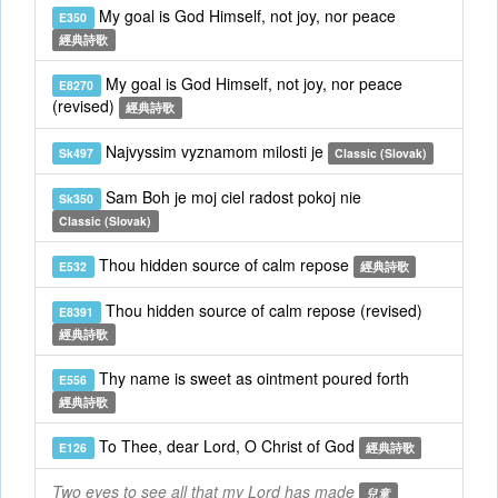
My goal is God Himself, not joy, nor peace
E350
經典詩歌
My goal is God Himself, not joy, nor peace
E8270
(revised)
經典詩歌
Najvyssim vyznamom milosti je
Sk497
Classic (Slovak)
Sam Boh je moj ciel radost pokoj nie
Sk350
Classic (Slovak)
Thou hidden source of calm repose
E532
經典詩歌
Thou hidden source of calm repose (revised)
E8391
經典詩歌
Thy name is sweet as ointment poured forth
E556
經典詩歌
To Thee, dear Lord, O Christ of God
E126
經典詩歌
Two eyes to see all that my Lord has made
兒童