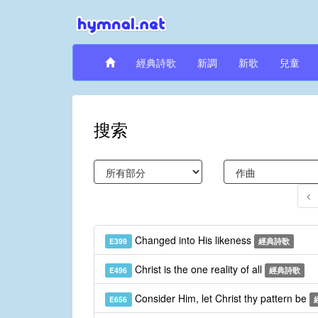
經典詩歌
新調
新歌
兒童
搜索
Changed into His likeness
E399
經典詩歌
Christ is the one reality of all
E496
經典詩歌
Consider Him, let Christ thy pattern be
E656