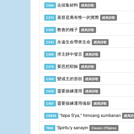
去採集材料
C666
經典詩歌
基督是萬有惟一的實際
C374
經典詩歌
教會的種子
C599
經典詩歌
永遠生命帶來生命
C533
經典詩歌
求主靜中發言
C585
經典詩歌
要思想耶穌
C479
經典詩歌
變成主的形狀
C300
經典詩歌
靈要操練運用
C628
經典詩歌
靈要操練運用魂卻
C487
經典詩歌
"Isipa S'ya," himoang sumbanan
CB656
經典詩
'Spiritu'y sanayin
T866
Classic (Filipino)