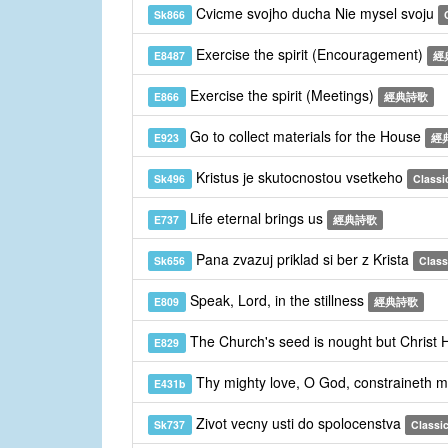
Cvicme svojho ducha Nie mysel svoju
Sk866
Exercise the spirit (Encouragement)
E8487
經
Exercise the spirit (Meetings)
E866
經典詩歌
Go to collect materials for the House
E923
經
Kristus je skutocnostou vsetkeho
Sk496
Classi
Life eternal brings us
E737
經典詩歌
Pana zvazuj priklad si ber z Krista
Sk656
Class
Speak, Lord, in the stillness
E809
經典詩歌
The Church's seed is nought but Christ 
E829
Thy mighty love, O God, constraineth m
E431b
Zivot vecny usti do spolocenstva
Sk737
Classic