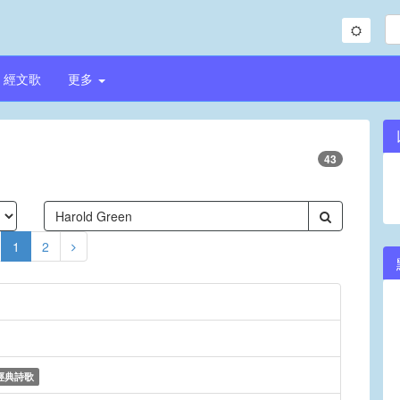
經文歌
更多
43
1
2
經典詩歌