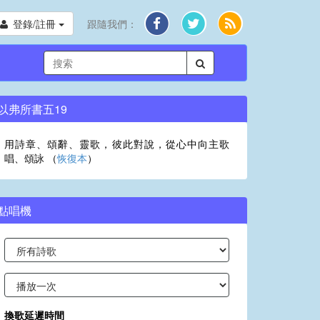
登錄/註冊
跟隨我們：
以弗所書五19
用詩章、頌辭、靈歌，彼此對說，從心中向主歌
唱、頌詠 （
恢復本
）
點唱機
換歌延遲時間