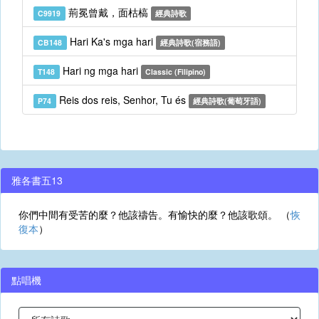
荊冕曾戴，面枯槁
C9919
經典詩歌
Hari Ka's mga hari
CB148
經典詩歌(宿務語)
Hari ng mga hari
T148
Classic (Filipino)
Reis dos reis, Senhor, Tu és
P74
經典詩歌(葡萄牙語)
雅各書五13
你們中間有受苦的麼？他該禱告。有愉快的麼？他該歌頌。 （
恢
復本
）
點唱機