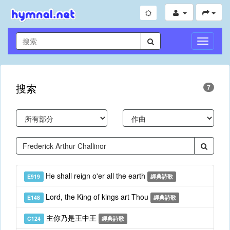
切
換
導
航
搜索
7
He shall reign o'er all the earth
E919
經典詩歌
Lord, the King of kings art Thou
E148
經典詩歌
主你乃是王中王
C124
經典詩歌