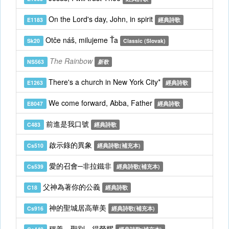
On the Lord's day, John, in spirit
E1183
經典詩歌
Otče náš, milujeme Ťa
Sk20
Classic (Slovak)
The Rainbow
NS563
新歌
There's a church in New York City*
E1263
經典詩歌
We come forward, Abba, Father
E8047
經典詩歌
前進是我口號
C483
經典詩歌
啟示錄的異象
Cs510
經典詩歌(補充本)
愛的召會─非拉鐵非
Cs539
經典詩歌(補充本)
父神為著你的公義
C18
經典詩歌
神的聖城居高華美
Cs916
經典詩歌(補充本)
稱義，聖別，得榮耀