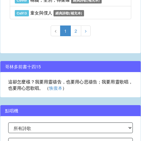
Cs449
經典詩歌(補充本)
童女與僕人
Cs913
經典詩歌(補充本)
1
2
哥林多前書十四15
這卻怎麼樣？我要用靈禱告，也要用心思禱告；我要用靈歌唱，
也要用心思歌唱。 （
恢復本
）
點唱機