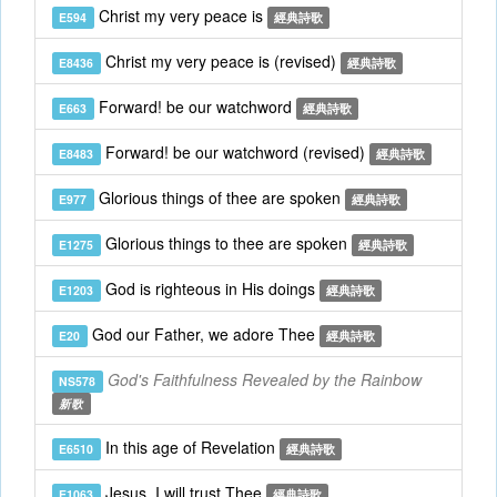
Christ my very peace is
E594
經典詩歌
Christ my very peace is (revised)
E8436
經典詩歌
Forward! be our watchword
E663
經典詩歌
Forward! be our watchword (revised)
E8483
經典詩歌
Glorious things of thee are spoken
E977
經典詩歌
Glorious things to thee are spoken
E1275
經典詩歌
God is righteous in His doings
E1203
經典詩歌
God our Father, we adore Thee
E20
經典詩歌
God's Faithfulness Revealed by the Rainbow
NS578
新歌
In this age of Revelation
E6510
經典詩歌
Jesus, I will trust Thee
E1063
經典詩歌