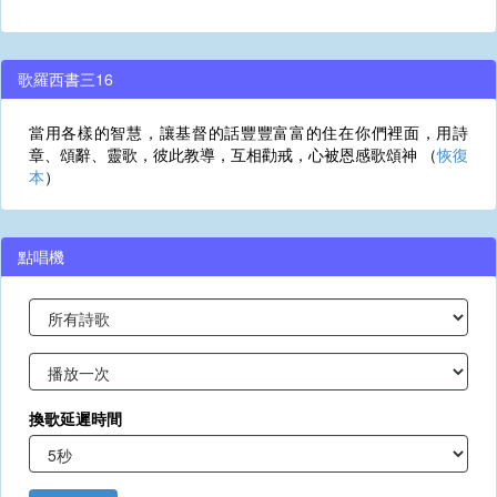
歌羅西書三16
當用各樣的智慧，讓基督的話豐豐富富的住在你們裡面，用詩
章、頌辭、靈歌，彼此教導，互相勸戒，心被恩感歌頌神 （
恢復
本
）
點唱機
換歌延遲時間