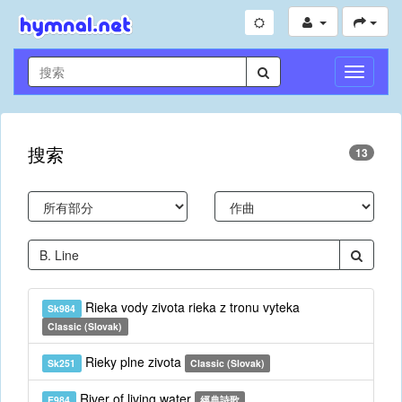
切
換
導
航
搜索
13
Rieka vody zivota rieka z tronu vyteka
Sk984
Classic (Slovak)
Rieky plne zivota
Sk251
Classic (Slovak)
River of living water
E984
經典詩歌