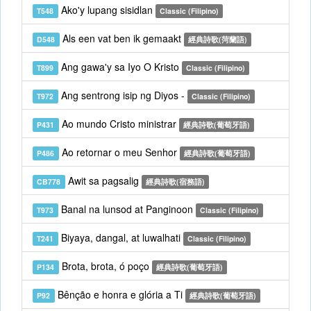
Ako'y lupang sisidlan
T548
Classic (Filipino)
Als een vat ben ik gemaakt
D548
經典詩歌(菏蘭語)
Ang gawa'y sa Iyo O Kristo
T899
Classic (Filipino)
Ang sentrong isip ng Diyos -
T972
Classic (Filipino)
Ao mundo Cristo ministrar
P431
經典詩歌(葡萄牙語)
Ao retornar o meu Senhor
P486
經典詩歌(葡萄牙語)
Awit sa pagsalig
CB778
經典詩歌(宿務語)
Banal na lunsod at Panginoon
T973
Classic (Filipino)
Biyaya, dangal, at luwalhati
T241
Classic (Filipino)
Brota, brota, ó poço
P134
經典詩歌(葡萄牙語)
Bênção e honra e glória a Ti
P92
經典詩歌(葡萄牙語)