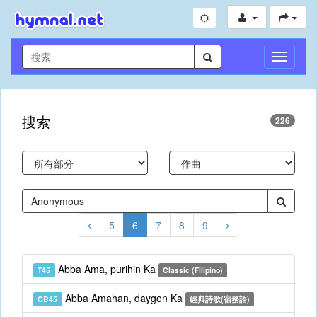
切
換
導
航
搜索
226
5
6
7
8
9
Abba Ama, purihin Ka
T45
Classic (Filipino)
Abba Amahan, daygon Ka
CB45
經典詩歌(宿務語)