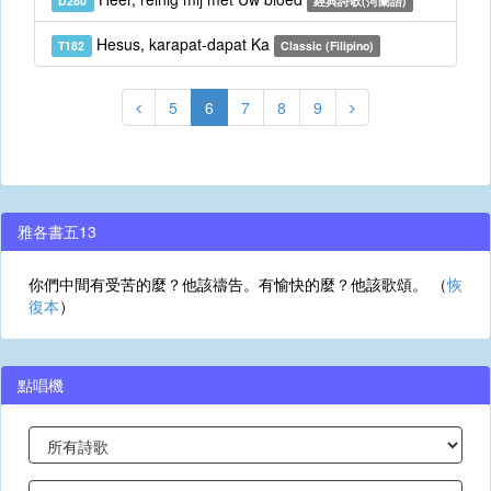
D280
經典詩歌(菏蘭語)
Hesus, karapat-dapat Ka
T182
Classic (Filipino)
5
6
7
8
9
雅各書五13
你們中間有受苦的麼？他該禱告。有愉快的麼？他該歌頌。 （
恢
復本
）
點唱機