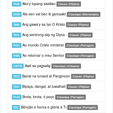
Ako'y lupang sisidlan
T548
Classic (Filipino)
Als een vat ben ik gemaakt
D548
Classique (Néerlandais)
Ang gawa'y sa Iyo O Kristo
T899
Classic (Filipino)
Ang sentrong isip ng Diyos -
T972
Classic (Filipino)
Ao mundo Cristo ministrar
P431
Classique (Portugais)
Ao retornar o meu Senhor
P486
Classique (Portugais)
Awit sa pagsalig
CB778
Classique (Cebuano)
Banal na lunsod at Panginoon
T973
Classic (Filipino)
Biyaya, dangal, at luwalhati
T241
Classic (Filipino)
Brota, brota, ó poço
P134
Classique (Portugais)
Bênção e honra e glória a Ti
P92
Classique (Portugais)