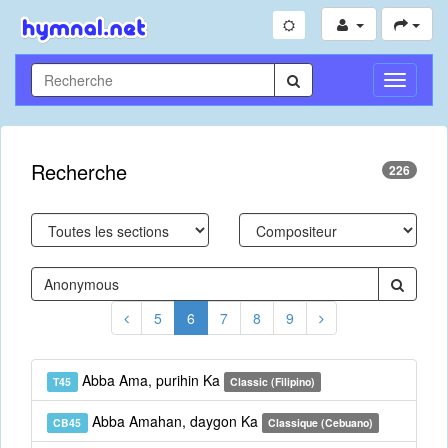
Toggle
Navigati
Recherche
226
5
6
7
8
9
Abba Ama, purihin Ka
T45
Classic (Filipino)
Abba Amahan, daygon Ka
CB45
Classique (Cebuano)