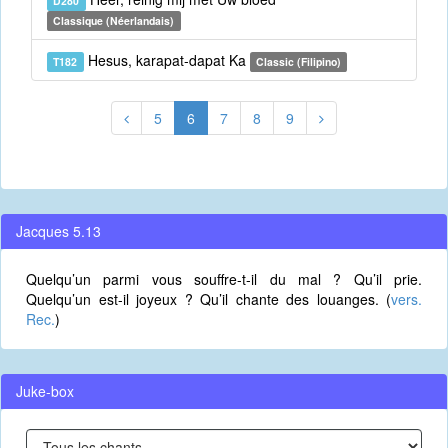
D280
Classique (Néerlandais)
Hesus, karapat-dapat Ka
T182
Classic (Filipino)
5
6
7
8
9
Jacques 5.13
Quelqu’un parmi vous souffre-t-il du mal ? Qu’il prie.
Quelqu’un est-il joyeux ? Qu’il chante des louanges. (
vers.
Rec.
)
Juke-box