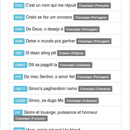
C'est un nom qui me réjouit
F223
Classique (Français)
Cristo se fez um conosco
P445
Classique (Portugais)
De Deus, o desejo é
P492
Classique (Portugais)
Deixe o mundo pra ganhar
P300
Classique (Portugais)
Di daan ating pili
T907
Classic (Filipino)
Dili sa pagpili ta
CB907
Classique (Cebuano)
Do meu Senhor, o amor fiel
P76
Classique (Portugais)
Ginoo's paghandom namo
CB171
Classique (Cebuano)
Ginoo, sa dugo Mo
CB280
Classique (Cebuano)
Gloire et louange, puissance et honneur
F41
Classique (Français)
Heer, reinig mij met Uw bloed