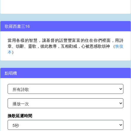
歌羅西書三16
當用各樣的智慧，讓基督的話豐豐富富的住在你們裡面，用詩
章、頌辭、靈歌，彼此教導，互相勸戒，心被恩感歌頌神 （
恢復
本
）
點唱機
換歌延遲時間