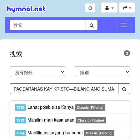
切
換
導
航
搜索
3
Lahat posible sa Kanya
T535
Classic (Filipino)
Malalim man kasalanan
T533
Classic (Filipino)
Manliligtas kayang bumuhat
T534
Classic (Filipino)