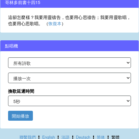
哥林多前書十四15
這卻怎麼樣？我要用靈禱告，也要用心思禱告；我要用靈歌唱，
也要用心思歌唱。 （
恢復本
）
點唱機
換歌延遲時間
開始播放
聯繫我們
English
法語
Deutsch
简体
繁體