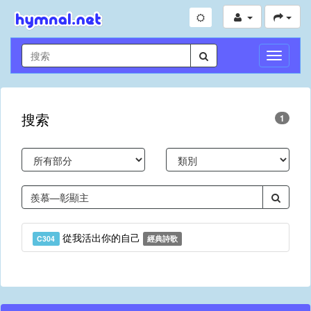
切
換
導
航
搜索
1
從我活出你的自己
C304
經典詩歌