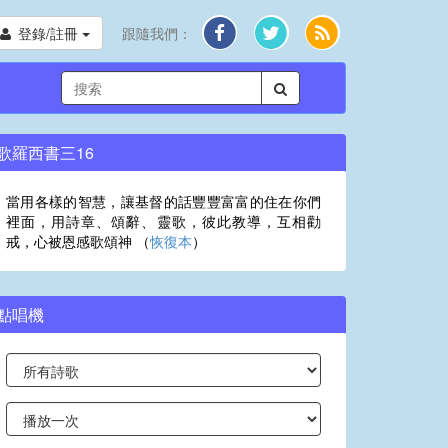
登錄/註冊
跟隨我們：
歌羅西書三16
當用各樣的智慧，讓基督的話豐豐富富的住在你們
裡面，用詩章、頌辭、靈歌，彼此教導，互相勸
戒，心被恩感歌頌神 （
恢復本
）
點唱機