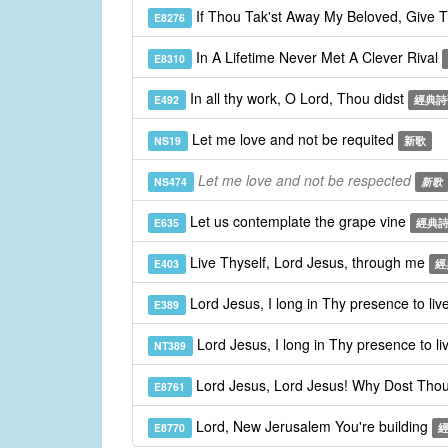
If Thou Tak'st Away My Beloved, Give 
E8276
In A Lifetime Never Met A Clever Rival
E8310
In all thy work, O Lord, Thou didst
E492
經典詩
Let me love and not be requited
NS19
新歌
Let me love and not be respected
NS474
新歌
Let us contemplate the grape vine
E635
經典
Live Thyself, Lord Jesus, through me
E403
經
Lord Jesus, I long in Thy presence to liv
E389
Lord Jesus, I long in Thy presence to li
NT389
Lord Jesus, Lord Jesus! Why Dost Th
E8761
Lord, New Jerusalem You're building
E8770