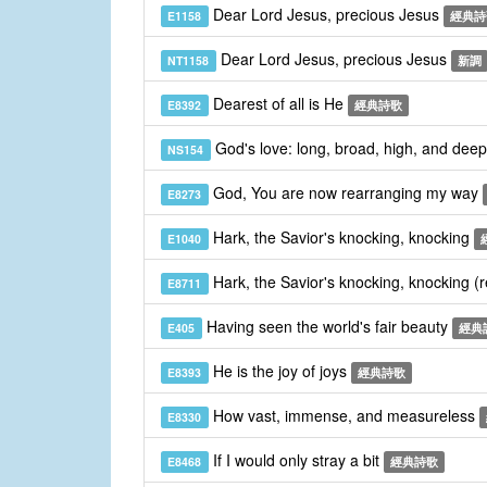
Dear Lord Jesus, precious Jesus
E1158
經典詩
Dear Lord Jesus, precious Jesus
NT1158
新調
Dearest of all is He
E8392
經典詩歌
God's love: long, broad, high, and dee
NS154
God, You are now rearranging my way
E8273
Hark, the Savior's knocking, knocking
E1040
Hark, the Savior's knocking, knocking (
E8711
Having seen the world's fair beauty
E405
經典
He is the joy of joys
E8393
經典詩歌
How vast, immense, and measureless
E8330
If I would only stray a bit
E8468
經典詩歌