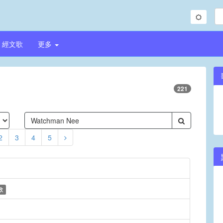
經文歌
更多
221
2
3
4
5
歌